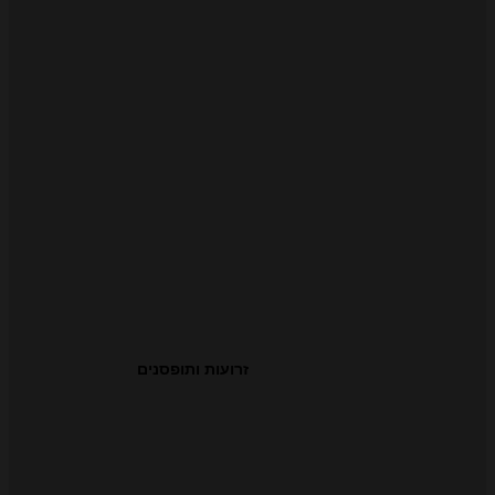
זרועות ותופסנים