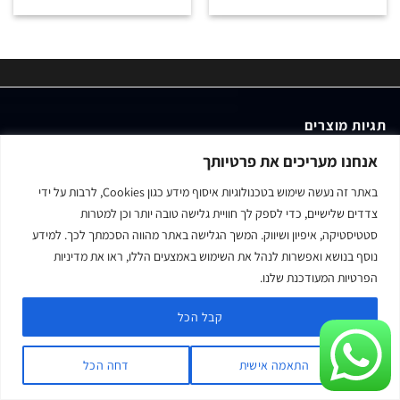
תגיות מוצרים
אנחנו מעריכים את פרטיותך
lens
led
lantern
Grip Equipment
e-image
canon
camera
באתר זה נעשה שימוש בטכנולוגיות איסוף מידע כגון Cookies, לרבות על ידי
microphone
Matthews Studio Equipment
matthews
light
צדדים שלישיים, כדי לספק לך חוויית גלישה טובה יותר וכן למטרות
RYCOTE
ORCABAGS
ORCA BAGS
orca
NANLITE
MIRRORLESS
סטטיסטיקה, איפיון ושיווק. המשך הגלישה באתר מהווה הסכמתך לכך. למידע
נוסף בנושא ואפשרות לנהל את השימוש באמצעים הללו, ראו את מדיניות
sigma
sony
Swit
tilta
tripod
אביזרים לצילום וידאו
אביזרי תאורה
הפרטיות המעודכנת שלנו.
אורכה
אורקה
אורקה באגס
חצובה
חצובה למצלמה
טילטה
מיקרופון
קבל הכל
מצלמה
נאנלייט
ננולייט
סוני
סטנד
עדשה
עדשות
עדשת קנון
פוג'י
ציוד גריפ
ציוד וידאו מקצועי.
קנון
תאורה
תאורה מקצועית
התאמה אישית
דחה הכל