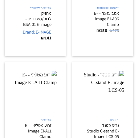
זרועות ותופסנים
אביזרים לסאונד
אטב עגינה – E-
מחזיק
image EI-A06
לבום/מיקרופון –
BSA-01 E-image
Clamp
המחיר
המחיר
₪
156
₪
176
Brand: E-IMAGE
המקורי
הנוכחי
₪
141
היה:
הוא:
₪156.
₪176.
תאורה
אביזרים
גריפ סטנד –
זרוע מטליני – E-
Image EI-A11
Studio C-stand E-
Clamp
Image LCS-05