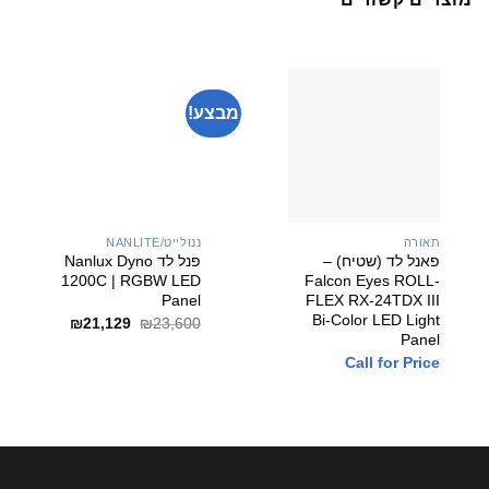
מבצע!
יבואן רשמי
תאורה
ננולייט/NANLITE
פאנל לד (שטיח) –
פנל לד Nanlux Dyno
1200C | RGBW LED
Falcon Eyes ROLL-
Panel
FLEX RX-24TDX III
Bi-Color LED Light
המחיר
המחיר
₪
21,129
₪
23,600
המקורי
הנוכחי
Panel
היה:
הוא:
Call for Price
₪21,129.
₪23,600.