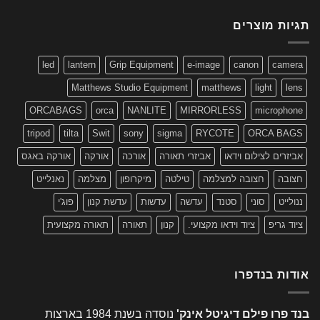
תגיות מוצרים
led
lantern
Grip Equipment
e-image
canon
camera
Matthews Studio Equipment
matthews
light
lens
ORCABAGS
orca
NANLITE
MIRRORLESS
microphone
tripod
tilta
Swit
sony
sigma
RYCOTE
ORCA BAGS
אביזרים לצילום וידאו
אביזרי תאורה
אורכה
אורקה
אורקה באגס
חצובה
חצובה למצלמה
טילטה
מיקרופון
מצלמה
נאנלייט
ננולייט
סוני
סטנד
עדשה
עדשות
עדשת קנון
פוג'י
ציוד גריפ
ציוד וידאו מקצועי.
קנון
תאורה
תאורה מקצועית
אודות בנדפרו
בנד פרו פילם דיגיטל אינק'
נוסדה בשנת 1984 בארצות