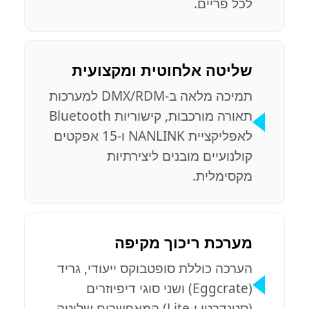
לכל פריים.
שליטה אלחוטית ומקצועית
תמיכה מלאה ב-DMX/RDM למערכות
תאורה מורכבות, קישוריות Bluetooth
לאפליקציית NANLINK ו-15 אפקטים
קולנועיים מובנים ליצירתיות
מקסימלית.
מערכת ריכוך מקיפה
הערכה כוללת סופטבוקס ייעודי, גריד
(Eggcrate) ושני סוגי דיפיוזרים
(סטנדרטי ו-Lite) המאפשרים שליטה