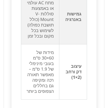
מתח AC עולמי
או באמצעות
גמישות
סוללות V-
באנרגיה
Mount (כולל
תושבת כפולה)
לשימוש בכל
מקום ובכל זמן
מידות של
60×30 ס"מ
בעובי מינימלי
עיצוב
של 1.9 ס"מ –
דק ורחב
מאפשר תאורה
(2×1)
רכה ומקיפה
גם בחללים
הצפופים ביותר