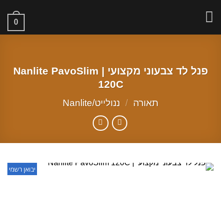
Ski
t
0
conten
פנל לד צבעוני מקצועי | Nanlite PavoSlim
120C
תאורה
/
ננולייט/Nanlite
יבואן רשמי