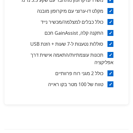
✓
משדר/מיקרופון מתחבר עם שקע 3.5 מ"מ
✓
מקלט דו-ערוצי עם מיקרופון מובנה
✓
כולל כבלים למצלמה/מכשיר נייד
✓
התקנה קלה, GainAssist חכם
✓
סוללות נטענות ל-7 שעות + הזנת USB
✓
תכונות עוצמתיות/התאמה אישית דרך
אפליקציה
✓
כולל 2 מגני רוח פרוותיים
✓
טווח של 100 מטר בקו ראייה