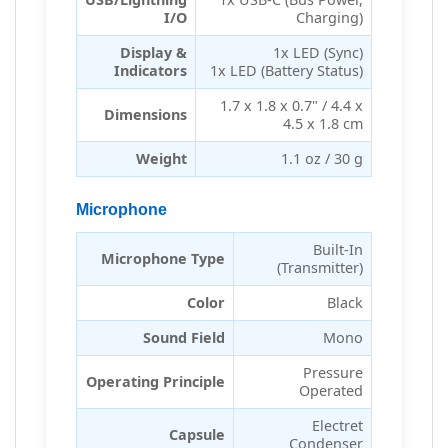
I/O
Charging)
Display &
1x LED (Sync)
Indicators
1x LED (Battery Status)
1.7 x 1.8 x 0.7" / 4.4 x
Dimensions
4.5 x 1.8 cm
Weight
1.1 oz / 30 g
Microphone
Built-In
Microphone Type
(Transmitter)
Color
Black
Sound Field
Mono
Pressure
Operating Principle
Operated
Electret
Capsule
Condenser