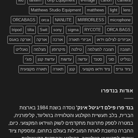
led
lantern
Grip Equipment
e-image
canon
camera
Matthews Studio Equipment
matthews
light
lens
ORCABAGS
orca
NANLITE
MIRRORLESS
microphone
tripod
tilta
Swit
sony
sigma
RYCOTE
ORCA BAGS
אביזרים לצילום וידאו
אביזרי תאורה
אורכה
אורקה
אורקה באגס
חצובה
חצובה למצלמה
טילטה
מיקרופון
מצלמה
נאנלייט
ננולייט
סוני
סטנד
עדשה
עדשות
עדשת קנון
פוג'י
ציוד גריפ
ציוד וידאו מקצועי.
קנון
תאורה
תאורה מקצועית
אודות בנדפרו
בנד פרו פילם דיגיטל אינק'
נוסדה בשנת 1984 בארצות
הברית, בלב תעשיית הקולנוע והטלוויזיה בהוליווד, קליפורניה,
במטרה לספק פתרונות מתקדמים לשוק הווידאו המקצועי. כיום,
החברה נחשבת לאחת המובילות בעולם בתחום, ומספקת ציוד