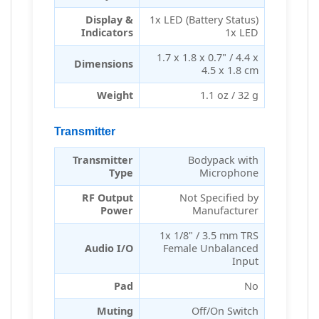
Display &
1x LED (Battery Status)
Indicators
1x LED
1.7 x 1.8 x 0.7" / 4.4 x
Dimensions
4.5 x 1.8 cm
Weight
1.1 oz / 32 g
Transmitter
Transmitter
Bodypack with
Type
Microphone
RF Output
Not Specified by
Power
Manufacturer
1x 1/8" / 3.5 mm TRS
Audio I/O
Female Unbalanced
Input
Pad
No
Muting
Off/On Switch