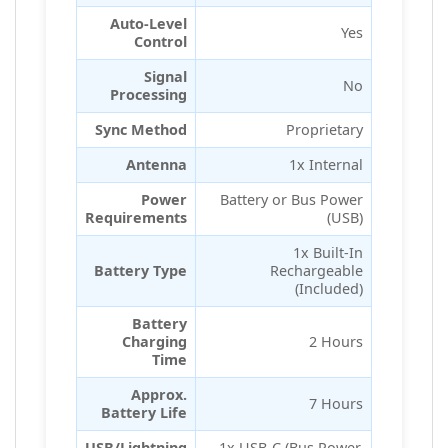
Auto-Level
Yes
Control
Signal
No
Processing
Sync Method
Proprietary
Antenna
1x Internal
Power
Battery or Bus Power
Requirements
(USB)
1x Built-In
Battery Type
Rechargeable
(Included)
Battery
Charging
2 Hours
Time
Approx.
7 Hours
Battery Life
USB/Lightning
1x USB-C (Bus Power,