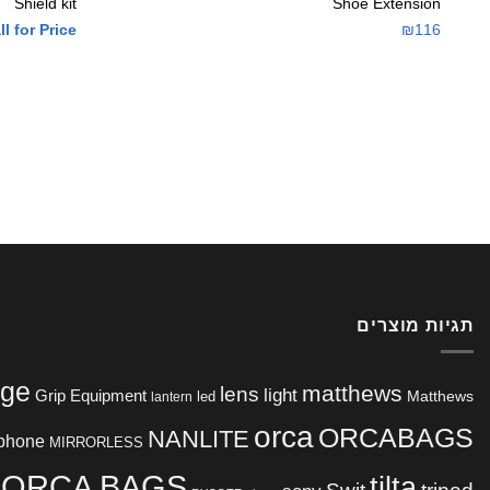
Shield kit
Shoe Extension
ll for Price
₪
116
תגיות מוצרים
age
matthews
lens
light
Grip Equipment
Matthews
lantern
led
orca
ORCABAGS
NANLITE
phone
MIRRORLESS
ORCA BAGS
tilta