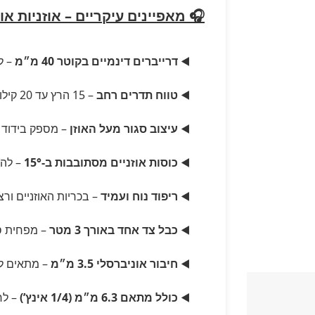
🎧 מאפיינים עיקריים – אוזניות אולפן -Technica ATH-M20x
◀️
דרייברים דינמיים בקוטר 40 מ״מ
– ל
◀️
טווח תדרים רחב
– 15 הרץ עד 20 קילו-הרץ להאזנה מדויקת
◀️
עיצוב סגור מעל האוזן
– מספק בידוד 
◀️
כוסות אוזניים מסתובבות ב-15°
– להת
◀️
ריפוד נוח ועמיד
– בכריות האוזניים ור
◀️
כבל צד אחד באורך 3 מטר
– מפחית ס
◀️
חיבור אוניברסלי 3.5 מ״מ
– מתאים לט
◀️
כולל מתאם 6.3 מ״מ (1/4 אינץ’)
– לח