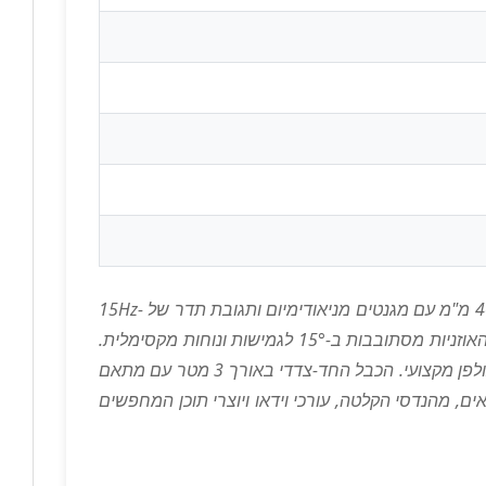
אוזניות Audio-Technica ATH-M20X הן פתרון מקצועי ונגיש לעבודת סטודיו, ניטור ועריכת שמע. עם דרייברים דינמיים בגודל 40 מ"מ עם מגנטים מניאודימיום ותגובת תדר של 15Hz-
20kHz, האוזניות מספקות שמע מאוזן ומדויק. העיצוב Over-Ear הסגור מבטיח בידוד אקוסטי מעולה ונוחות לשימוש ממושך. האוזניות מסתובבות ב-15° לגמישות ונוחות מקסימלית.
עם עכבה נמוכה של 47 אוהם ורגישות של 96dB, האוזניות מתאימות למגוון רחב של מכשירים – ממחשבים ניידים ועד ציוד אולפן מקצועי. הכבל החד-צדדי באורך 3 מטר עם מתאם
ת. אידיאליות למוזיקאים, מהנדסי הקלטה, עורכי וידאו ויוצרי תוכן המחפשים