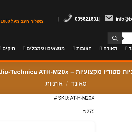
035621631
info@b
משלוח חינם מעל 1000 ש"ח במרכז הארץ
ד
תאורה
חצובות
מנשאים וגימבלים
תיקים
 סטודיו מקצועיות – Audio-Technica ATH-M20x
סאונד
/
אוזניות
SKU: AT-H-M20X #
₪
275