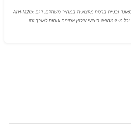
סדרת M של Audio-Technica מביאה איכות סאונד ובנייה ברמה מקצועית במחיר משתלם. דגם ATH-M20x
וכל מי שמחפש ביצועי אולפן אמינים ונוחות לאורך זמן.