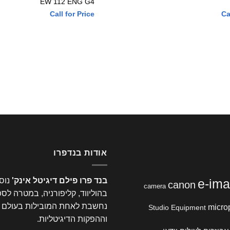
EW 112 ENG G4
Call for Price
Ca
אודות בנדפרו
בנד פרו פילם דיגיטל אינק'
e-im
canon
camera
בהוליווד, קליפורניה, במטרה לס
נחשבת לאחת המובילות בעולם בתח
micro
Studio Equipment
וההפקות הדיגיטליות.