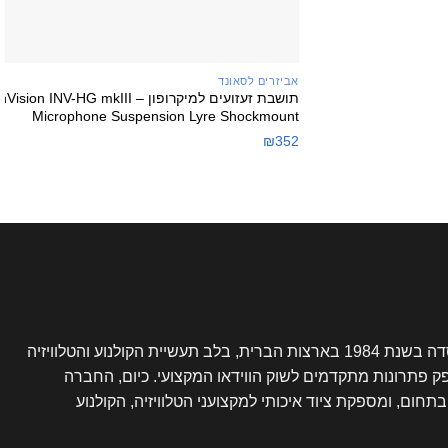
+
אביזרים לסאונד
תושבת זעזועים למיקרופון –  INV-HG mkIII
Microphone Suspension Lyre Shockmount
₪
352
נוסדה בשנת 1984 בארצות הברית, בלב תעשיית הקולנוע והטלוויזיה
פק פתרונות מתקדמים לשוק הווידאו המקצועי. כיום, החברה
ום, ומספקת ציוד איכותי למקצועני הטלוויזיה, הקולנוע