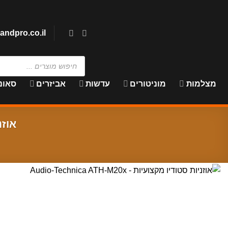
Skip
to
content
andpro.co.il
Products
search
מצלמות
מוניטורים
עדשות
אביזרים
סאונ
אוזניות