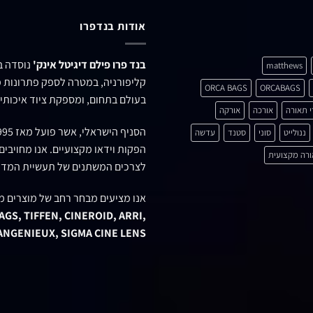
אודות בנדפרו
בנד פרו פילם דיגיטל אינק'
matthews
קליפורניה, במטרה לספק פתרונות מ
ORCA BAGS
ORCABAGS
בעולם בתחום, ומספקת ציוד איכותי 
י תאורה
אורכה
אורקה
הסניף הישראלי, אשר פועל מאז 1995 ברחוב
ננולייט
סוני
סטנד
עדשה
הפקות וידאו מקצועיים. אנו מחויבי
רה מקצועית
לצרכים המשתנים של תעשיית המדי
אנו מציעים מבחר רחב של מוצרים מ
GS, TIFFEN, CINEROID, ARRI,
 ANGENIEUX, SIGMA CINE LENS