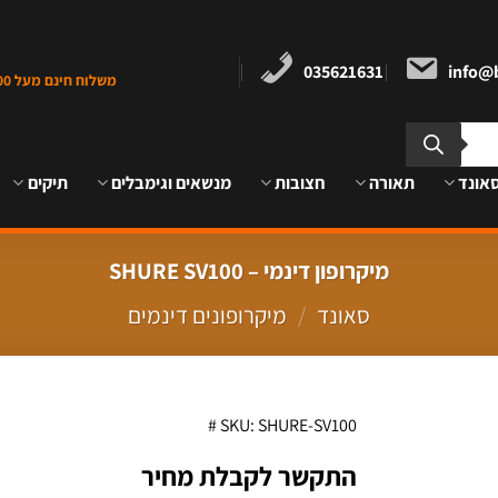
035621631
info@b
משלוח חינם מעל 1000 ש"ח במרכז הארץ
אונד
תאורה
חצובות
מנשאים וגימבלים
תיקים
מיקרופון דינמי – SHURE SV100
סאונד
/
מיקרופונים דינמים
SKU: SHURE-SV100 #
התקשר לקבלת מחיר