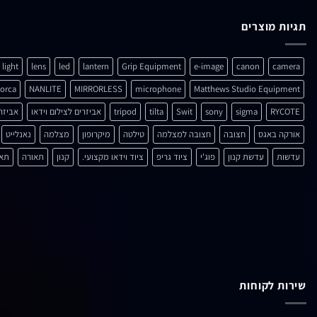
תגיות מוצרים
light
lens
led
lantern
Grip Equipment
e-image
canon
camera
orca
NANLITE
MIRRORLESS
microphone
Matthews Studio Equipment
RYCOTE
sigma
sony
Swit
tilta
tripod
אביזרים לצילום וידאו
אביזר
אורקה באגס
חצובה
חצובה למצלמה
טילטה
מיקרופון
מצלמה
נאנלייט
עדשות
עדשת קנון
פוג'י
ציוד גריפ
ציוד וידאו מקצועי.
קנון
תאורה
תאו
שירות לקוחות