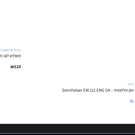
אביזרים לסאונד
משולש לוגו (לבן) – lag White
₪
120
+
טיים
 – Sennheiser EW 112 ENG G4
Ca