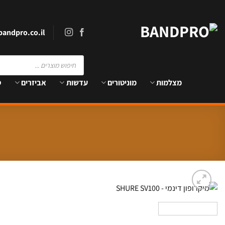
Ski
t
conten
andpro.co.il
Products
search
מצלמות
מוניטורים
עדשות
אביזרים
ס