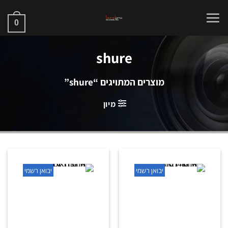
Ski
t
0
conten
shure
מוצרים המתויגים “shure”
מיון
יבואן רשמי
יבואן רשמי