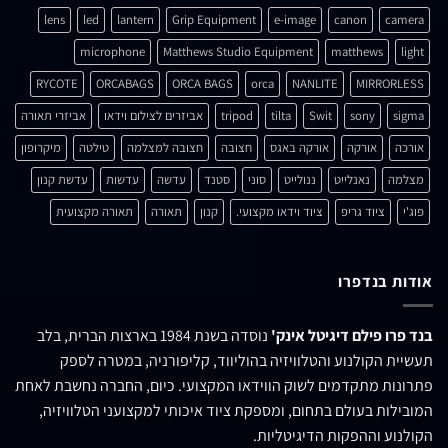
lens
led
lantern
Grip Equipment
e-image
canon
camera
microphone
Matthews Studio Equipment
matthews
light
RYCOTE
ORCABAGS
ORCA BAGS
orca
NANLITE
MIRRORLESS
sigma
sony
Swit
tilta
tripod
אביזרים לצילום וידאו
אביזרי תאורה
אורכה
אורקה
אורקה באגס
חצובה
חצובה למצלמה
טילטה
מיקרופון
מצלמה
נאנלייט
ננולייט
סוני
סטנד
עדשה
עדשות
עדשת קנון
פוג'י
ציוד גריפ
ציוד וידאו מקצועי.
קנון
תאורה
תאורה מקצועית
אודות בנדפרו
בנד פרו פילם דיגיטל אינק'
נוסדה בשנת 1984 בארצות הברית, בלב
תעשיית הקולנוע והטלוויזיה בהוליווד, קליפורניה, במטרה לספק
פתרונות מתקדמים לשוק הווידאו המקצועי. כיום, החברה נחשבת לאחת
המובילות בעולם בתחום, ומספקת ציוד איכותי למקצועני הטלוויזיה,
הקולנוע וההפקות הדיגיטליות.