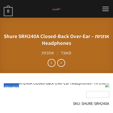
Ski
t
0
conten
אוזניות – Shure SRH240A Closed-Back Over-Ear
Headphones
סאונד
/
אוזניות
יבואן רשמי
SKU: SHURE-SRH240A