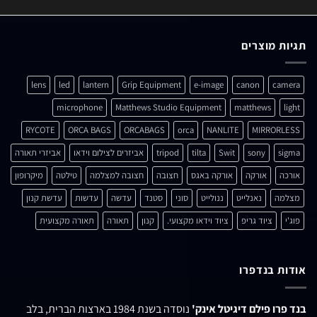
תגיות מוצרים
lens
led
lantern
Grip Equipment
e-image
canon
camera
microphone
Matthews Studio Equipment
matthews
light
RYCOTE
ORCA BAGS
ORCABAGS
orca
NANLITE
MIRRORLESS
sigma
sony
Swit
tilta
tripod
אביזרים לצילום וידאו
אביזרי תאורה
אורכה
אורקה
אורקה באגס
חצובה
חצובה למצלמה
טילטה
מיקרופון
מצלמה
נאנלייט
ננולייט
סוני
סטנד
עדשה
עדשות
עדשת קנון
פוג'י
ציוד גריפ
ציוד וידאו מקצועי.
קנון
תאורה
תאורה מקצועית
אודות בנדפרו
בנד פרו פילם דיגיטל אינק'
נוסדה בשנת 1984 בארצות הברית, בלב