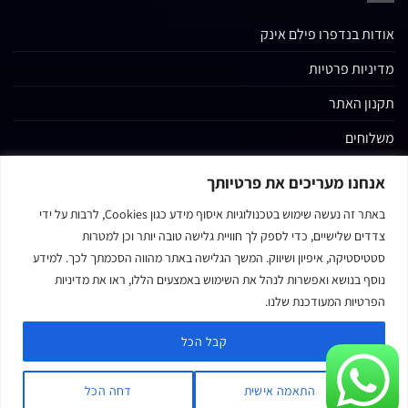
אודות בנדפרו פילם אינק
מדיניות פרטיות
תקנון האתר
משלוחים
החשבון שלי
אנחנו מעריכים את פרטיותך
קטגוריות נוספות
באתר זה נעשה שימוש בטכנולוגיות איסוף מידע כגון Cookies, לרבות על ידי
צדדים שלישיים, כדי לספק לך חוויית גלישה טובה יותר וכן למטרות
צור קשר
סטטיסטיקה, איפיון ושיווק. המשך הגלישה באתר מהווה הסכמתך לכך. למידע
נגישות אתר האינטרנט
נוסף בנושא ואפשרות לנהל את השימוש באמצעים הללו, ראו את מדיניות
הפרטיות המעודכנת שלנו.
קבל הכל
MasterCard
Visa
כל הזכויות שמורות © בנדפרו 2021
התאמה אישית
דחה הכל