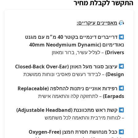
התקשר לקבלת מחיר
מאפיינים עיקריים:
דרייברים דינמיים בקוטר 40 מ״מ עם מגנט
נאודימיום (40mm Neodymium Dynamic
Drivers)
– לצליל עשיר, ברור ומאוזן
עיצוב סגור מעל האוזן (Closed-Back Over-Ear
Design)
– לבידוד רעשים פאסיבי ונוחות ממושכת
רפידות אוזניים ניתנות להחלפה (Replaceable
Earpads)
– לתחזוקה קלה והתאמה אישית
קשת ראש מתכווננת (Adjustable Headband)
– לנוחות מירבית והתאמה לכל משתמש
כבל מנחושת חסרת חמצן (Oxygen-Free