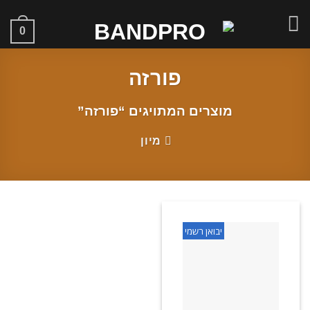
Skip
to
0
content
פורזה
מוצרים המתויגים “פורזה”
מיון
יבואן רשמי