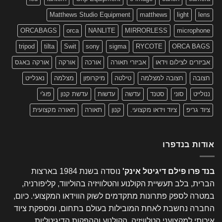
Matthews Studio Equipment
matthews
light
lens
ORCABAGS
orca
NANLITE
MIRRORLESS
microphone
tripod
tilta
Swit
sony
sigma
RYCOTE
ORCA BAGS
אביזרים לצילום וידאו
אביזרי תאורה
אורכה
אורקה
אורקה באגס
חצובה
חצובה למצלמה
טילטה
מיקרופון
מצלמה
נאנלייט
ננולייט
סוני
סטנד
עדשה
עדשות
עדשת קנון
פוג'י
ציוד גריפ
ציוד וידאו מקצועי.
קנון
תאורה
תאורה מקצועית
אודות בנדפרו
בנד פרו פילם דיגיטל אינק'
נוסדה בשנת 1984 בארצות
הברית, בלב תעשיית הקולנוע והטלוויזיה בהוליווד, קליפורניה,
במטרה לספק פתרונות מתקדמים לשוק הווידאו המקצועי. כיום,
החברה נחשבת לאחת המובילות בעולם בתחום, ומספקת ציוד
איכותי למקצועני הטלוויזיה, הקולנוע וההפקות הדיגיטליות.