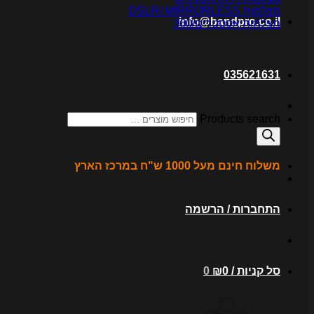
מצלמות DSLR/ MIRRORLESS
info@bandpro.co.il
מצלמות אקסטרים/360
035621631
Products search
משלוח חינם מעל 1000 ש"ח במרכז הארץ
התחברות / הרשמה
סל קניות /
0
₪
0