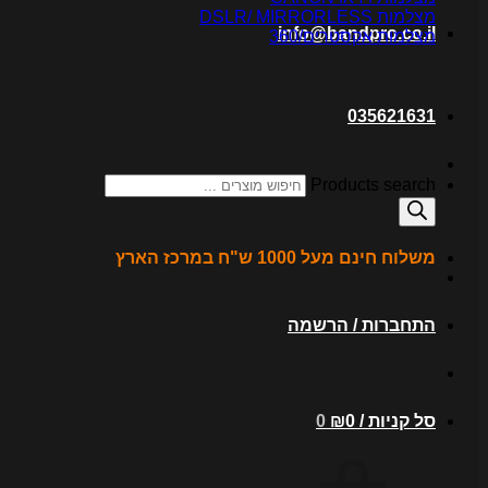
מצלמות DSLR/ MIRRORLESS
info@bandpro.co.il
מצלמות אקסטרים/360
035621631
Products search
משלוח חינם מעל 1000 ש"ח במרכז הארץ
התחברות / הרשמה
סל קניות /
0
₪
0