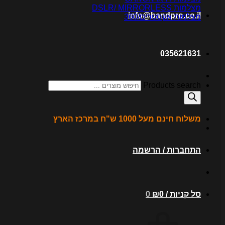
מצלמות DSLR/ MIRRORLESS
info@bandpro.co.il
מצלמות אקסטרים/360
035621631
Products search
משלוח חינם מעל 1000 ש"ח במרכז הארץ
התחברות / הרשמה
סל קניות /
0
₪
0