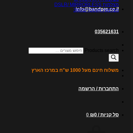
מצלמות DSLR/ MIRRORLESS
info@bandpro.co.il
מצלמות אקסטרים/360
035621631
Products search
משלוח חינם מעל 1000 ש"ח במרכז הארץ
התחברות / הרשמה
סל קניות /
0
₪
0