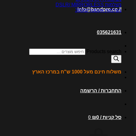
מצלמות DSLR/ MIRRORLESS
info@bandpro.co.il
מצלמות אקסטרים/360
035621631
Products search
משלוח חינם מעל 1000 ש"ח במרכז הארץ
התחברות / הרשמה
סל קניות /
0
₪
0