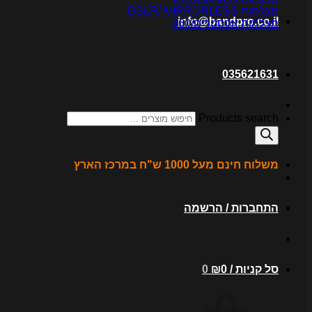
מצלמות DSLR/ MIRRORLESS
info@bandpro.co.il
מצלמות אקסטרים/360
035621631
Products search
משלוח חינם מעל 1000 ש"ח במרכז הארץ
התחברות / הרשמה
סל קניות /
0
₪
0