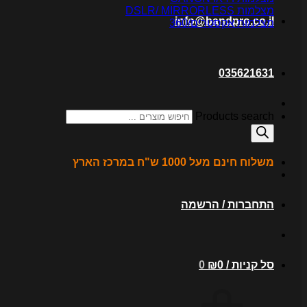
מצלמות DSLR/ MIRRORLESS
info@bandpro.co.il
מצלמות אקסטרים/360
035621631
Products search
משלוח חינם מעל 1000 ש"ח במרכז הארץ
התחברות / הרשמה
סל קניות /
0
₪
0