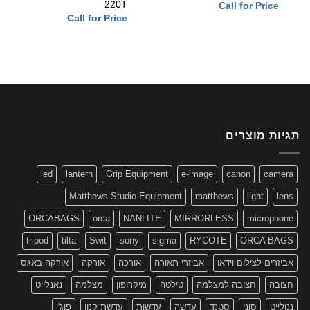
o
220T
Call for Price
t
Call for Price
e
ות מוצרים
led
lantern
Grip Equipment
e-image
canon
came
Matthews Studio Equipment
matthews
light
l
ORCABAGS
orca
NANLITE
MIRRORLESS
micropho
tripod
tilta
Swit
sony
sigma
RYCOTE
ORCA BA
זרים לצילום וידאו
אביזרי תאורה
אורכה
אורקה
אורקה באגס
ובה
חצובה למצלמה
טילטה
מיקרופון
מצלמה
נאנלייט
לייט
סוני
סטנד
עדשה
עדשות
עדשת קנון
פוג'י