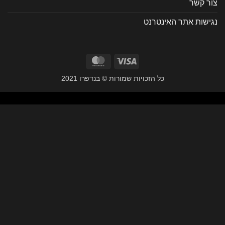
 קשר
שות אתר האינטרנט
MasterCard
Visa
כל הזכויות שמורות © בנדפרו 2021
Privacy Consent Injection (paste in Body End / F