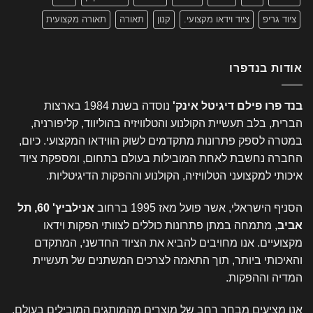
ד גריפ
ציוד וידאו מקצועי.
קנון
תאורה
תאורה מקצועית
ות בנדפרו
 פרו פילם דיגיטל אינק'
נוסדה בשנת 1984 בארצות
ת, בלב תעשיית הקולנוע והטלוויזיה בהוליווד, קליפורניה,
רה לספק פתרונות מתקדמים לשוק הווידאו המקצועי. כיום,
רה נחשבת לאחת המובילות בעולם בתחום, ומספקת ציוד
תי למקצועני הטלוויזיה, הקולנוע וההפקות הדיגיטליות.
ף הישראלי, אשר פועל מאז 1995 ברחוב
אנילביץ' 60, תל
ב
, מתמחה במתן פתרונות כוללים לצוותי הפקות וידאו
ועיים. אנו מחויבים להביא את הציוד החדשני, המתקדם
יכותי ביותר, תוך התאמה לצרכים המשתנים של תעשיית
יה וההפקות.
 מציעים מבחר רחב של מוצרים מהמותגים המובילים בעולם,