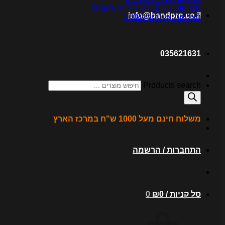
מצלמות DSLR/ MIRRORLESS
info@bandpro.co.il
מצלמות אקסטרים/360
035621631
Products search
משלוח חינם מעל 1000 ש"ח במרכז הארץ
התחברות / הרשמה
סל קניות /
0
₪
0