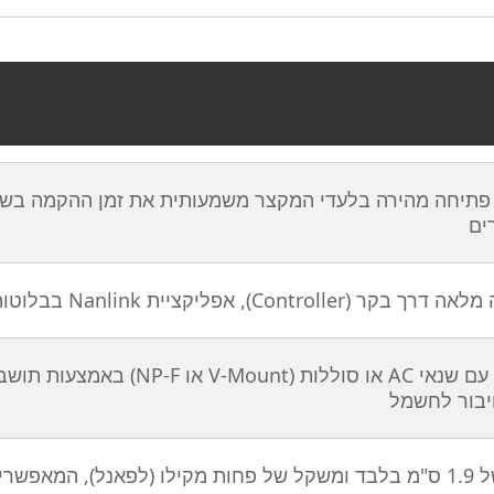
רים
Control), אפליקציית Nanlink בבלוטות', DMX/RDM או שלט אלחוטי (RF)
עבודה עם שנאי AC או סוללות 
יבור לחשמל
עובי של 1.9 ס"מ בלבד ומשקל של פחות מקילו (לפאנל), המא