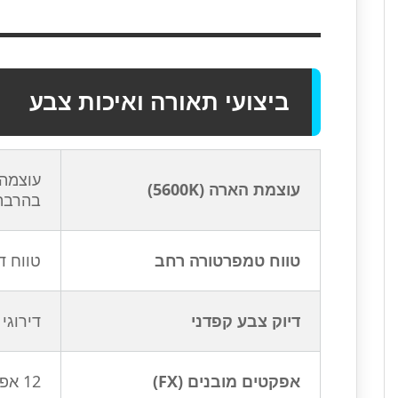
ביצועי תאורה ואיכות צבע
עוצמת הארה (5600K)
בהרבה
טווח טמפרטורה רחב
טווח דינמי של 2700K עד 6500K, המאפשר הת
דיוק צבע קפדני
דירוגי CRI 95 ו-TLCI 97 המבטיחים שחזור צבעים טבעי ומדויק – אידיאלי להפקות וידאו, אופנה וסטודיו מק
אפקטים מובנים (FX)
12 אפקטים קריאטיביים: סערה, פפראצי, טלוויזיה, נר/אש, פיצוץ, ריתוך ועוד ליצירת אווירה קולנועית בקלות