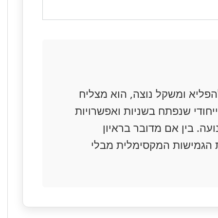
פליא ומשקל נוצה, הוא מצליח
יחודי שנפתח בשניות ואפשרויות
עה. בין אם מדובר בראיון
בת בסטודיו, ה-PavoSlim 60B מעניק לכם את הגמישות המקסימלית מבלי