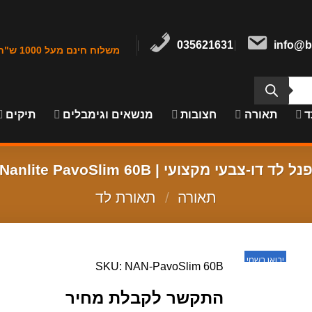
035621631
info@b
משלוח חינם מעל 1000 ש"ח במרכז הארץ
ד
תאורה
חצובות
מנשאים וגימבלים
תיקים
נל לד דו-צבעי מקצועי | Nanlite PavoSlim 60B
תאורה
/
תאורת לד
יבואן רשמי
SKU: NAN-PavoSlim 60B
התקשר לקבלת מחיר