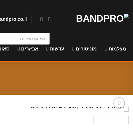
Ski
t
conten
andpro.co.il
Products
search
מצלמות
מוניטורים
עדשות
אביזרים
סאונ
פ