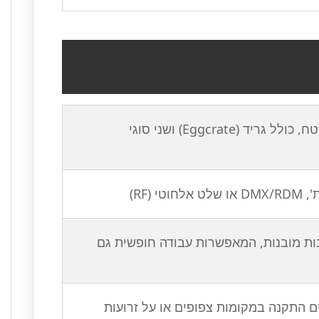
מנגנון פתיחה מהירה בלעדי המקצר משמעותית את זמן ההקמה בשטח, כולל גריד (Eggcrate) ושני סוגי
(V-Mount או NP-F) באמצעות תושבות מובנות, המאפשרות עבודה חופשית גם
פשרים התקנה במקומות צפופים או על זרועות