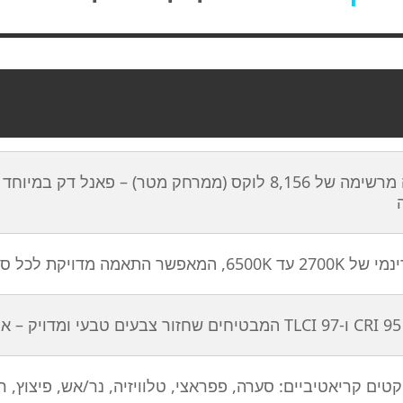
עוצמה מרשימה של 8,156 לוקס (ממרחק מטר) – פאנל
אמה מדויקת לכל סביבת תאורה, מאור נר חם ועד אור יום קר
צועי