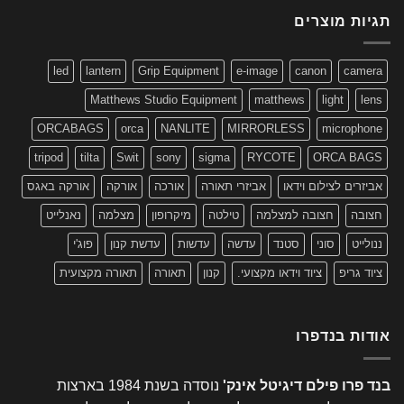
תגיות מוצרים
led
lantern
Grip Equipment
e-image
canon
camera
Matthews Studio Equipment
matthews
light
lens
ORCABAGS
orca
NANLITE
MIRRORLESS
microphone
tripod
tilta
Swit
sony
sigma
RYCOTE
ORCA BAGS
אביזרים לצילום וידאו
אביזרי תאורה
אורכה
אורקה
אורקה באגס
חצובה
חצובה למצלמה
טילטה
מיקרופון
מצלמה
נאנלייט
ננולייט
סוני
סטנד
עדשה
עדשות
עדשת קנון
פוג'י
ציוד גריפ
ציוד וידאו מקצועי.
קנון
תאורה
תאורה מקצועית
אודות בנדפרו
בנד פרו פילם דיגיטל אינק'
נוסדה בשנת 1984 בארצות