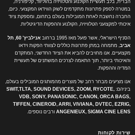
הברית, בלב תעשיית הקולנוע והטלוויזיה בהוליווד, קליפורניה,
במטרה לספק פתרונות מתקדמים לשוק הווידאו המקצועי. כיום,
החברה נחשבת לאחת המובילות בעולם בתחום, ומספקת ציוד
איכותי למקצועני הטלוויזיה, הקולנוע וההפקות הדיגיטליות.
הסניף הישראלי, אשר פועל מאז 1995 ברחוב
אנילביץ' 60, תל
אביב
, מתמחה במתן פתרונות כוללים לצוותי הפקות וידאו
מקצועיים. אנו מחויבים להביא את הציוד החדשני, המתקדם
והאיכותי ביותר, תוך התאמה לצרכים המשתנים של תעשיית
המדיה וההפקות.
אנו מציעים מבחר רחב של מוצרים מהמותגים המובילים בעולם,
ביניהם:
SWIT,TLTA, SOUND DEVICES, ZOOM, RYCOTE,
VDB, SONY, PANASONIC, CANON, ORCA BAGS,
TIFFEN, CINEROID, ARRI, VIVIANA, DVTEC, EZRIG,
ANGENIEUX, SIGMA CINE LENS
ורבים נוספים.
שירות לקוחות