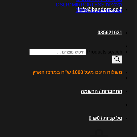
מצלמות DSLR/ MIRRORLESS
info@bandpro.co.il
מצלמות אקסטרים/360
035621631
Products search
משלוח חינם מעל 1000 ש"ח במרכז הארץ
התחברות / הרשמה
סל קניות /
0
₪
0