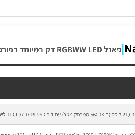
N
|
פאנל RGBWW LED דק במיוחד בפורמט 4×1 – עוצמה ודיוק בכל חלל