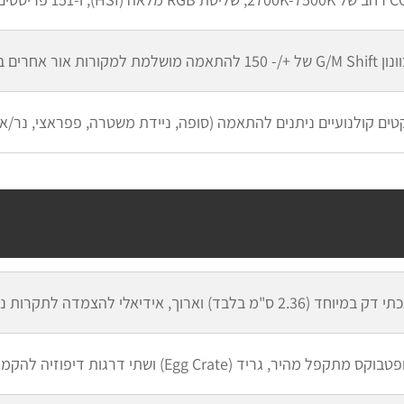
שלמת למקורות אור אחרים בסט
 בלבד) וארוך, אידיאלי להצמדה לתקרות נמוכות או לעבודה בחללים צפופים
פל מהיר, גריד (Egg Crate) ושתי דרגות דיפוזיה להקמה ופירוק תוך שניות