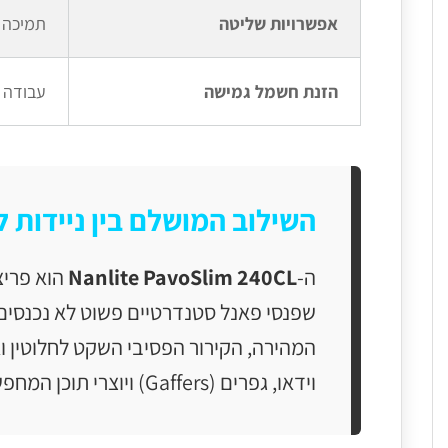
אפשרויות שליטה
תמיכה ב-LumenRadio CRMX, Bluetooth (אפליקציית Nanlink), 2.4G
הזנת חשמל גמישה
עבודה עם מתח AC (100-240V) או באמצעות 
השילוב המושלם בין ניידות 
ה-
Nanlite PavoSlim 240CL
הוא פריצ
וידאו, גפרים (Gaffers) ויוצרי תוכן המחפשים תאורה רכה, עוצמתית וגמישה במיוחד המוכנה לעבודה ברגע.