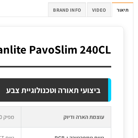
תיאור
VIDEO
BRAND INFO
anlite PavoSlim 240CL
ביצועי תאורה וטכנולוגיית צבע
עוצמת הארה ודיוק
מפיק 21,030 לוקס (ב-5600K ממרחק מטר) עם דירוג CRI 96 ו-TLCI 97 לשחזור צבעים קולנועי מדויק
טווח טמפרטורה ו-RGB
טווח CCT רחב של 2700K-7500K, שליטת RGB מלאה (HSI), ו-151 פריסטים של ג'לטים צבעוניים מובנים