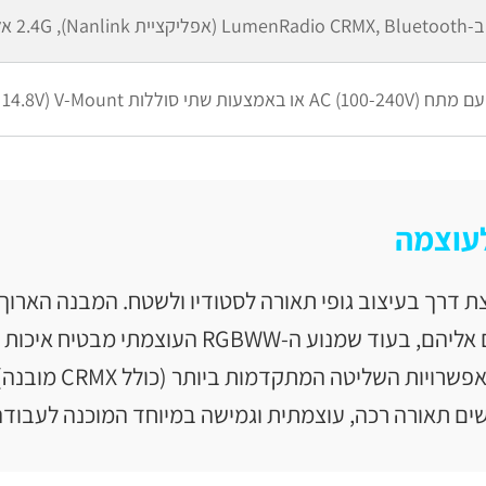
 אלחוטי ו-DMX/RDM חוטי
שתי סוללות V-Mount (14.8V או 26V) לעבודה מלאה בשטח
לעוצמה
ת דרך בעיצוב גופי תאורה לסטודיו ולשטח. המבנה הארוך