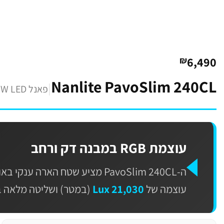
6,490
₪
Nanlite PavoSlim 240CL
|
פאנל RGBWW LED (120×30 ס"מ)
עוצמת RGB במבנה דק ורחב
ה-PavoSlim 240CL מציע שטח הארה ענקי באורך של
עוצמה של
21,030 Lux
(במטר) ושליטה מלאה בצבעי 