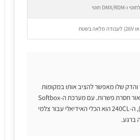
 והדק שלו מאפשר להציב אותו במקומות
שפנסי פאנל סטנדרטיים פשוט לא נכנסים אליהם, בעוד שמנוע ה-RGBWW העוצמתי מבטיח איכות אור חסרת פשרות. עם מערכת ה-Softbox
המהירה, הקירור הפסיבי השקט לחלוטין ואפשרויות השליטה המתקדמות ביותר (כולל CRMX מובנה), ה-240CL הוא הכלי האידיאלי עבור צלמי