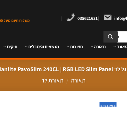
035621631
info@b
משלוח חינם מעל 1000 ש"ח במרכז הארץ
אונד
תאורה
חצובות
מנשאים וגימבלים
תיקים
Nanlite PavoSlim 240CL | RGB LED Slim Pan
תאורה
/
תאורת לד
יבואן רשמי