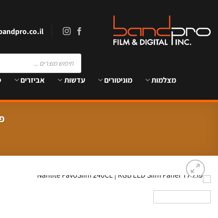
Ski
t
conten
andpro.co.il
Products
search
מצלמות
מוניטורים
עדשות
אביזרים
ס
פנל לד el