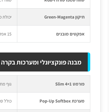
תיקון Green-Magenta
יכולת כוונון G/M Shift של +/- 150 להתאמה מו
אפקטים מובנים
15 אפקטים קולנועיים ניתנים להתאמה (סופה, ניידת משטרה, פפראצי, נר/אש, טלוויזיה ועוד)
מבנה פונקציונלי ומערכות בקרה
פורמט Slim 4×1
גוף מתכתי דק במיוחד (2.36 ס"מ
מערכת Pop-Up Softbox
כולל סופטבוקס מתק