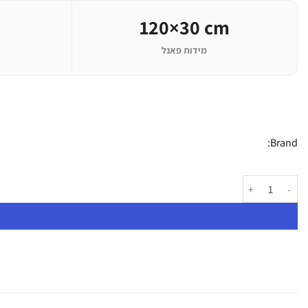
120×30 cm
מידות פאנל
Brand:
כמות של פנל לד Nanlite PavoSlim 240CL | RGB LED Slim Panel