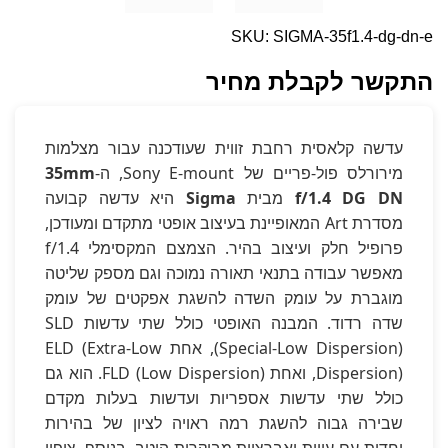
SKU: SIGMA-35f1.4-dg-dn-e
התקשר לקבלת מחיר
עדשה קלאסית רחבת זווית שעודכנה עבור מצלמות
מירורלס פול-פריים של Sony E-mount, ה-
35mm
f/1.4 DG DN
מבית
Sigma
היא עדשה קבועה
מסדרת Art המאופיינת בעיצוב אופטי מתקדם ומעודכן,
פרופיל חלק ועיצוב בהיר. הצמצם המקסימלי f/1.4
מאפשר עבודה בתנאי תאורה נמוכה וגם מספק שליטה
מוגברת על עומק השדה להשגת אפקטים של עומק
שדה רדוד. המבנה האופטי כולל שתי עדשות SLD
(Special-Low Dispersion), אחת ELD (Extra-Low
Dispersion), ואחת FLD (Low Dispersion). הוא גם
כולל שתי עדשות אספריות ועדשות בעלות מקדם
שבירה גבוה להשגת רמה ראויה לציון של בהירות