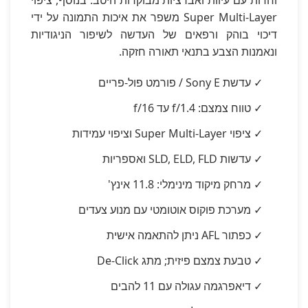
וחדות עם עיוות ואברציות מבוקרות היטב. בנוסף, ציפוי
Super Multi-Layer משפר את איכות התמונה על ידי
דיכוי בוהק ורפאים של העדשה לשיפור הניגודיות
ונאמנות הצבע בתנאי תאורה חזקה.
✓ עדשת Sony E / פורמט פול-פריים
✓ טווח צמצם: f/1.4 עד f/16
✓ ציפוי Super Multi-Layer וציפוי עמידות
✓ עדשות SLD, ELD, FLD ואספריות
✓ מרחק מיקוד מינימלי: 11.8 אינץ'
✓ מערכת פוקוס אוטומטי עם מנוע צעדים
✓ כפתור AFL ניתן להתאמה אישית
✓ טבעת צמצם פיזית; מתג De-Click
✓ דיאפרגמה עגולה עם 11 להבים