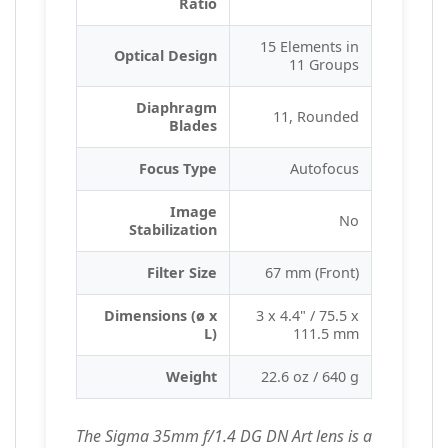
Ratio
15 Elements in
Optical Design
11 Groups
Diaphragm
11, Rounded
Blades
Focus Type
Autofocus
Image
No
Stabilization
Filter Size
67 mm (Front)
Dimensions (ø x
3 x 4.4" / 75.5 x
L)
111.5 mm
Weight
22.6 oz / 640 g
The Sigma 35mm f/1.4 DG DN Art lens is a