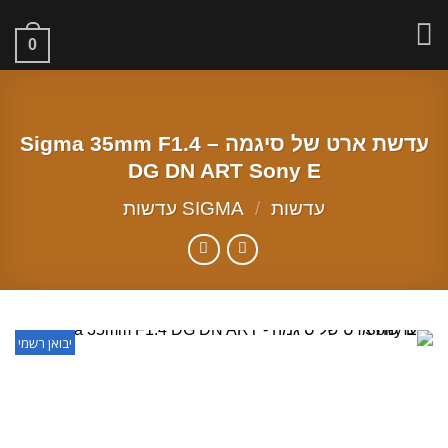
Ski
t
0
conten
עדשת ארט של סיגמה – Sigma 35mm F1.4
DG DN ART Sony E
עדשות
/
SIGMA עדשות
יבואן רשמי