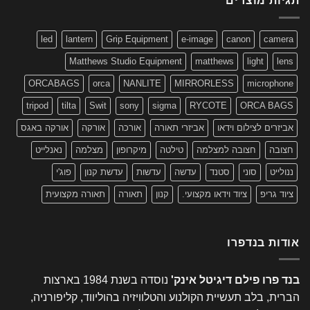
תגיות מוצרים
led
lantern
Grip Equipment
e-image
canon
camera
Matthews Studio Equipment
matthews
light
lens
ORCABAGS
orca
NANLITE
MIRRORLESS
microphone
tripod
tilta
Swit
sony
sigma
RYCOTE
ORCA BAGS
אביזרים לצילום וידאו
אביזרי תאורה
אורכה
אורקה
אורקה באגס
חצובה
חצובה למצלמה
טילטה
מיקרופון
מצלמה
נאנלייט
ננולייט
סוני
סטנד
עדשה
עדשות
עדשת קנון
פוג'י
ציוד גריפ
ציוד וידאו מקצועי.
קנון
תאורה
תאורה מקצועית
אודות בנדפרו
בנד פרו פילם דיגיטל אינק'
נוסדה בשנת 1984 בארצות
הברית, בלב תעשיית הקולנוע והטלוויזיה בהוליווד, קליפורניה,