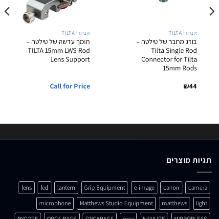
אביזרי TILTA
אביזרי TILTA
בורג מחבר של טילטה –
תומך עדשה של טילטה –
TILTA 15mm LWS Rod
Tilta Single Rod
Lens Support
Connector for Tilta
15mm Rods
Call for Price
₪
44
תגיות מוצרים
lens
led
lantern
Grip Equipment
e-image
canon
camera
microphone
Matthews Studio Equipment
matthews
light
RYCOTE
ORCA BAGS
ORCABAGS
orca
NANLITE
MIRRORLESS