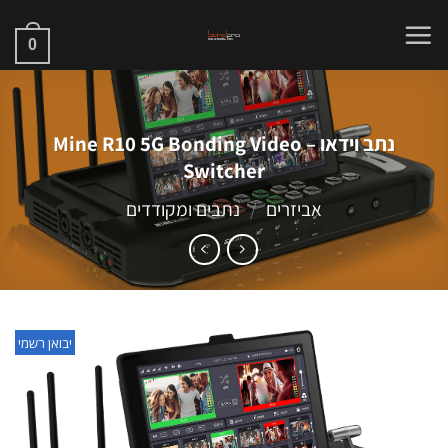
Ski
t
0
conten
נתב וידאו – Mine R10 5G Bonding Video
Switcher
אביזרים
/
נתבים ומקודדים
יבואן רשמי