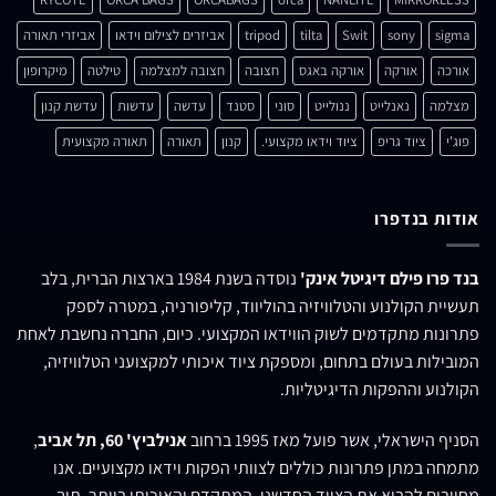
sigma
sony
Swit
tilta
tripod
אביזרים לצילום וידאו
אביזרי תאורה
אורכה
אורקה
אורקה באגס
חצובה
חצובה למצלמה
טילטה
מיקרופון
מצלמה
נאנלייט
ננולייט
סוני
סטנד
עדשה
עדשות
עדשת קנון
פוג'י
ציוד גריפ
ציוד וידאו מקצועי.
קנון
תאורה
תאורה מקצועית
אודות בנדפרו
בנד פרו פילם דיגיטל אינק'
נוסדה בשנת 1984 בארצות הברית, בלב
תעשיית הקולנוע והטלוויזיה בהוליווד, קליפורניה, במטרה לספק
פתרונות מתקדמים לשוק הווידאו המקצועי. כיום, החברה נחשבת לאחת
המובילות בעולם בתחום, ומספקת ציוד איכותי למקצועני הטלוויזיה,
הקולנוע וההפקות הדיגיטליות.
הסניף הישראלי, אשר פועל מאז 1995 ברחוב
אנילביץ' 60, תל אביב
,
מתמחה במתן פתרונות כוללים לצוותי הפקות וידאו מקצועיים. אנו
מחויבים להביא את הציוד החדשני, המתקדם והאיכותי ביותר, תוך