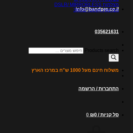
מצלמות DSLR/ MIRRORLESS
info@bandpro.co.il
מצלמות אקסטרים/360
035621631
Products search
משלוח חינם מעל 1000 ש"ח במרכז הארץ
התחברות / הרשמה
סל קניות /
0
₪
0