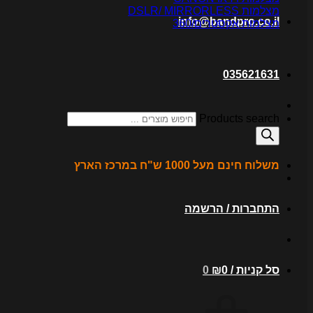
מצלמות DSLR/ MIRRORLESS
info@bandpro.co.il
מצלמות אקסטרים/360
035621631
Products search
משלוח חינם מעל 1000 ש"ח במרכז הארץ
התחברות / הרשמה
סל קניות /
0
₪
0