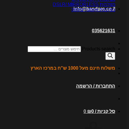
מצלמות DSLR/ MIRRORLESS
info@bandpro.co.il
מצלמות אקסטרים/360
035621631
Products search
משלוח חינם מעל 1000 ש"ח במרכז הארץ
התחברות / הרשמה
סל קניות /
0
₪
0