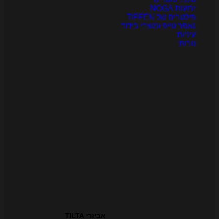
רועות NOGA
ילטרים של TIFFEN
אפר טייפ ומוצרי בידוד
יניות
ורות
אביזרי TILTA