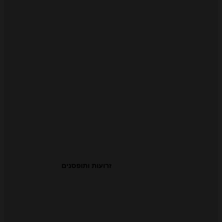
זרועות ותופסנים