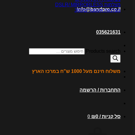
מצלמות DSLR/ MIRRORLESS
info@bandpro.co.il
מצלמות אקסטרים/360
035621631
Products search
משלוח חינם מעל 1000 ש"ח במרכז הארץ
התחברות / הרשמה
סל קניות /
0
₪
0