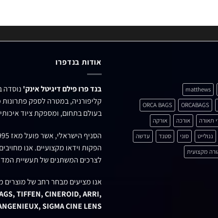
אודות בנדפרו
בנד פרו פילם דיגיטל אינק'
matthews
קליפורניה, במטרה לספק פתרונות מ
ORCA BAGS
ORCABAGS
בעולם בתחום, ומספקת ציוד איכותי 
י תאורה
אורכה
אורקה
הסניף הישראלי, אשר פועל מאז 1995 ברחוב
ננולייט
סוני
סטנד
עדשה
הפקות וידאו מקצועיים. אנו מחויבי
רה מקצועית
לצרכים המשתנים של תעשיית המדי
אנו מציעים מבחר רחב של מוצרים מ
GS, TIFFEN, CINEROID, ARRI,
 ANGENIEUX, SIGMA CINE LENS