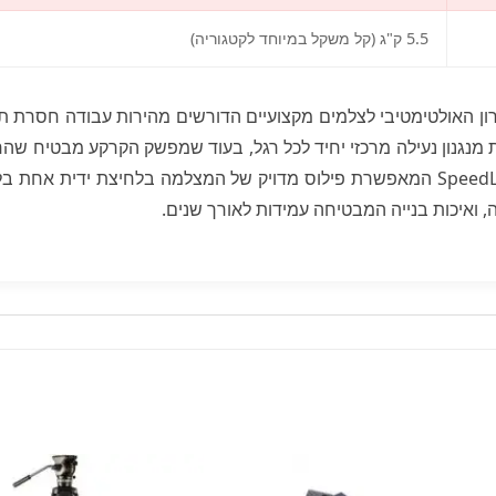
5.5 ק"ג (קל משקל במיוחד לקטגוריה)
ן האולטימטיבי לצלמים מקצועיים הדורשים מהירות עבודה חסרת תק
מנגנון נעילה מרכזי יחיד לכל רגל, בעוד שמפשק הקרקע מבטיח שהח
משנה את חוקי המשחק עם טכנולוגיית ה-SpeedLevel המאפשרת פילוס מדויק של המצל