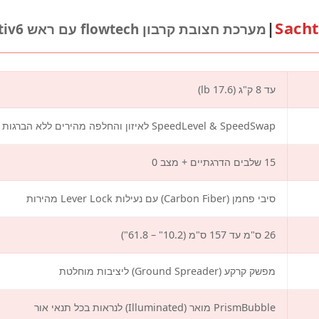
|
Sacht
מערכת חצובת קרבון flowtech עם ראש aktiv6 ומפשק קרקע
עד 8 ק"ג (17.6 lb)
SpeedLevel & SpeedSwap לאיזון והחלפה מהירים ללא הברגות
15 שלבים הדרגתיים + מצב 0
סיבי פחמן (Carbon Fiber) עם נעילות Lever Lock מהירות
26 ס"מ עד 157 ס"מ (10.2" – 61.8")
מפשק קרקע (Ground Spreader) ליציבות מוחלטת
PrismBubble מואר (Illuminated) לנראות בכל תנאי אור