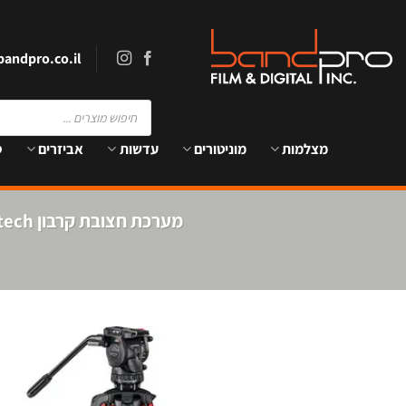
Ski
t
conten
andpro.co.il
Products
search
מצלמות
מוניטורים
עדשות
אביזרים
ס
מערכת חצובת קרבון flowtech עם ראש aktiv6 ספרדר תחתון – Sachtler aktiv6 flowtech75 GS System