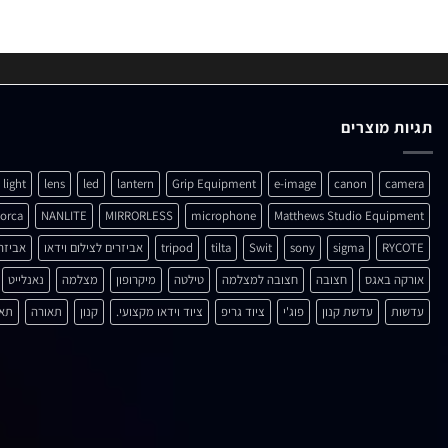
תגיות מוצרים
light
lens
led
lantern
Grip Equipment
e-image
canon
camera
orca
NANLITE
MIRRORLESS
microphone
Matthews Studio Equipment
RYCOTE
sigma
sony
Swit
tilta
tripod
אביזרים לצילום וידאו
אביזר
אורקה באגס
חצובה
חצובה למצלמה
טילטה
מיקרופון
מצלמה
נאנלייט
עדשות
עדשת קנון
פוג'י
ציוד גריפ
ציוד וידאו מקצועי.
קנון
תאורה
תאו