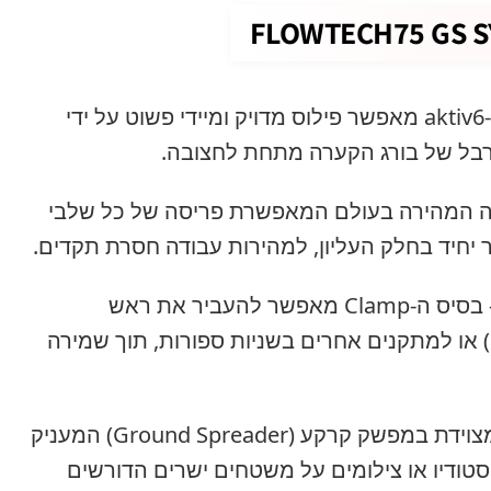
FLOWTECH75 GS S
– ראש ה-aktiv6 מאפשר פילוס מדויק ומיידי פשוט על ידי
רבל של בורג הקערה מתחת לחצובה.
 המהירה בעולם המאפשרת פריסה של כל שלבי
ר יחיד בחלק העליון, למהירות עבודה חסרת תקדים.
– בסיס ה-Clamp מאפשר להעביר את ראש
המצלמה מהחצובה למחוון (Slider) או למתקנים אחרים בשניות ספורות, תוך שמירה
– מצוידת במפשק קרקע (Ground Spreader) המעניק
 סטודיו או צילומים על משטחים ישרים הדורשים