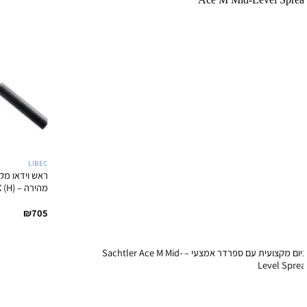
LIBEC
ראש וידאו מקצ
מהירה – (H) LIBEC TH-X
₪
705
+
חצובת אלומיניום מקצועית עם ספרדר אמצעי – Sachtler Ace M Mid-
Level Spre