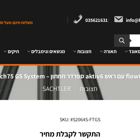
035621631
info@b
משלוח חינם מעל 1000 ש"ח במרכז הארץ
אונד
תאורה
חצובות
מנשאים וגימבלים
תיקים
חצובות
/
SACHTLER
SKU: #S2064S-FTGS
התקשר לקבלת מחיר