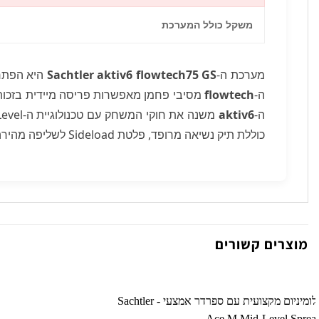
משקל כולל המערכת
מערכת ה-
Sachtler aktiv6 flowtech75 GS
היא הפתרו
ה-
flowtech
מסיבי פחמן מאפשרות פריסה מיידית בזכות 
ה-
aktiv6
כוללת תיק נשיאה מרופד, פלטת Sideload לשליפה מהירה, ואיכות בנייה המבטיחה עמידות לאורך שנים.
מוצרים קשורים