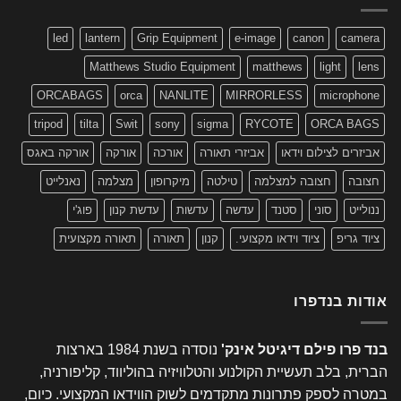
led
lantern
Grip Equipment
e-image
canon
camera
Matthews Studio Equipment
matthews
light
lens
ORCABAGS
orca
NANLITE
MIRRORLESS
microphone
tripod
tilta
Swit
sony
sigma
RYCOTE
ORCA BAGS
אביזרים לצילום וידאו
אביזרי תאורה
אורכה
אורקה
אורקה באגס
חצובה
חצובה למצלמה
טילטה
מיקרופון
מצלמה
נאנלייט
ננולייט
סוני
סטנד
עדשה
עדשות
עדשת קנון
פוג'י
ציוד גריפ
ציוד וידאו מקצועי.
קנון
תאורה
תאורה מקצועית
אודות בנדפרו
בנד פרו פילם דיגיטל אינק'
נוסדה בשנת 1984 בארצות
הברית, בלב תעשיית הקולנוע והטלוויזיה בהוליווד, קליפורניה,
במטרה לספק פתרונות מתקדמים לשוק הווידאו המקצועי. כיום,