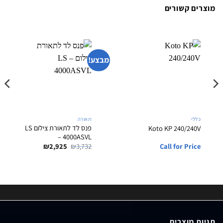
קשורים
מבצע!
תאורה
כללי
פנס לד לתאורת צילום LS
 UV-B
Koto KP 240/2
– 4000ASVL
המחיר
המחיר
Price
₪
2,925
₪
3,732
Call for P
המקורי
הנוכחי
היה:
הוא:
₪2,925.
₪3,732.
וצרים