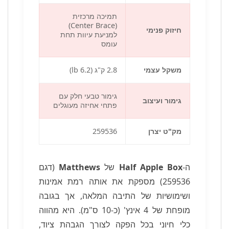
תמיכה מרכזית
(Center Brace)
חיזוק פנימי
למניעת עיוות תחת
עומס
משקל עצמי
2.8 ק"ג (6.2 lb)
גימור טבעי חלק עם
גימור ועיצוב
פתחי אחיזה מעוגלים
מק"ט יצרן
259536
ה-
Half Apple Box
של
Matthews
(דגם
259536) מספקת את אותה רמת אמינות
ושימושיות של התיבה המלאה, אך בגובה
מופחת של 4 אינץ' (כ-10 ס"מ). היא מהווה
כלי חיוני בכל הפקה לצורך הגבהת ציוד,