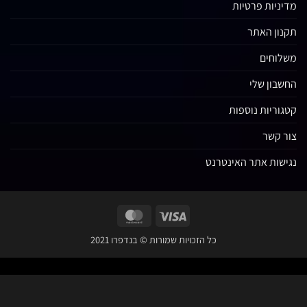
פרטיות
אתר
לי
 נוספות
אתר האינטרנט
MasterCard
Visa
כל הזכויות שמורות © בנדפרו 2021
Privacy Consent Injection (paste in Body End