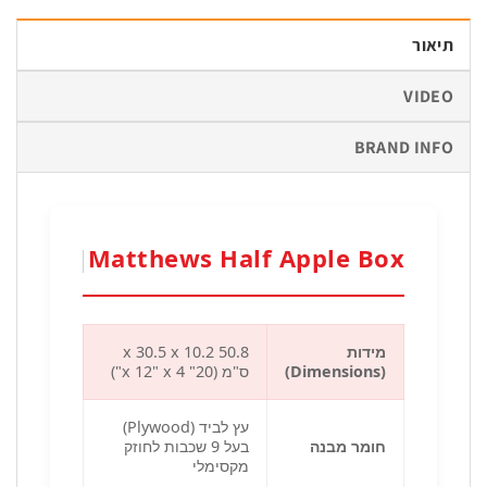
V
BRAND 
|
Matthews Half Apple Box
תיבת חצי אפל בוקס (Half)
מידות
50.8 x 30.5 x 10.2
(Dimensions)
ס"מ (20" x 12" x 4")
עץ לביד (Plywood)
חומר מבנה
בעל 9 שכבות לחוזק
מקסימלי