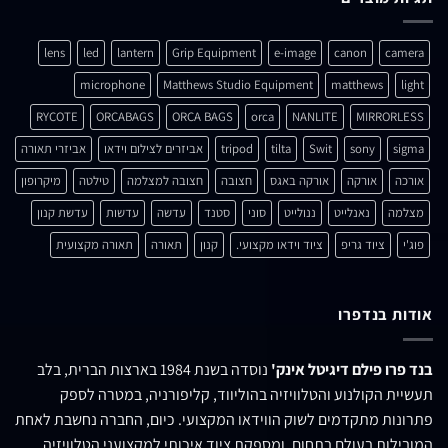
lens
led
lantern
Grip Equipment
e-image
canon
microphone
Matthews Studio Equipment
matthews
RYCOTE
ORCABAGS
ORCA BAGS
orca
NANLITE
MIRR
sony
Swit
tilta
tripod
אביזרים לצילום וידאו
אביזרי תאורה
אורקה
אורקה באגס
חצובה
חצובה למצלמה
טילטה
מיקרופון
נאנלייט
ננולייט
סוני
סטנד
עדשה
עדשות
עדשת קנון
יוד גריפ
ציוד וידאו מקצועי.
קנון
תאורה
תאורה מקצועית
נדפרו
פילם דיגיטל אינק'
נוסדה בשנת 1984 בארצות הברית, בלב
קולנוע והטלוויזיה בהוליווד, קליפורניה, במטרה לספק
מתקדמים לשוק הווידאו המקצועי. כיום, החברה נחשבת לאחת
 בעולם בתחום, ומספקת ציוד איכותי למקצועני הטלוויזיה,