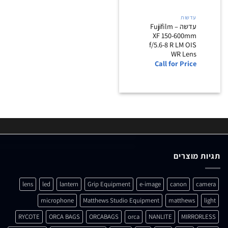
עדשות
עדשה – Fujifilm
XF 150-600mm
f/5.6-8 R LM OIS
WR Lens
Call for Price
תגיות מוצרים
lens
led
lantern
Grip Equipment
e-image
canon
camera
microphone
Matthews Studio Equipment
matthews
light
RYCOTE
ORCA BAGS
ORCABAGS
orca
NANLITE
MIRRORLESS