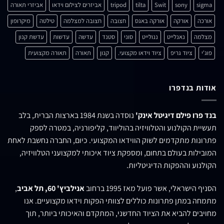
sigma
sony
Swit
tilta
tripod
אביזרים לצילום וידאו
אביזרי תאורה
אורכה
אורקה
אורקה באגס
חצובה
חצובה למצלמה
טילטה
מיקרופון
מצלמה
נאנלייט
ננולייט
סוני
סטנד
עדשה
עדשות
עדשת קנון
פוג'י
ציוד גריפ
ציוד וידאו מקצועי.
קנון
תאורה
תאורה מקצועית
אודות בנדפרו
בנד פרו פילם דיגיטל אינק'
נוסדה בשנת 1984 בארצות הברית, בלב
תעשיית הקולנוע והטלוויזיה בהוליווד, קליפורניה, במטרה לספק
פתרונות מתקדמים לשוק הווידאו המקצועי. כיום, החברה נחשבת לאחת
המובילות בעולם בתחום, ומספקת ציוד איכותי למקצועני הטלוויזיה,
הקולנוע וההפקות הדיגיטליות.
הסניף הישראלי, אשר פועל מאז 1995 ברחוב
אנילביץ' 60, תל אביב
,
מתמחה במתן פתרונות כוללים לצוותי הפקות וידאו מקצועיים. אנו
מחויבים להביא את הציוד החדשני, המתקדם והאיכותי ביותר, תוך