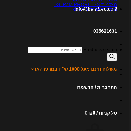
מצלמות DSLR/ MIRRORLESS
info@bandpro.co.il
מצלמות אקסטרים/360
035621631
Products search
משלוח חינם מעל 1000 ש"ח במרכז הארץ
התחברות / הרשמה
סל קניות /
0
₪
0