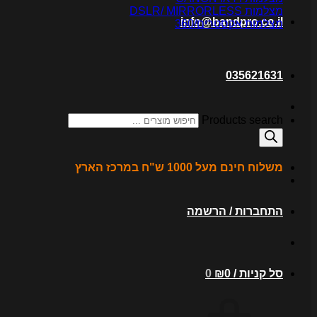
מצלמות DSLR/ MIRRORLESS
info@bandpro.co.il
מצלמות אקסטרים/360
035621631
Products search
משלוח חינם מעל 1000 ש"ח במרכז הארץ
התחברות / הרשמה
סל קניות /
0
₪
0