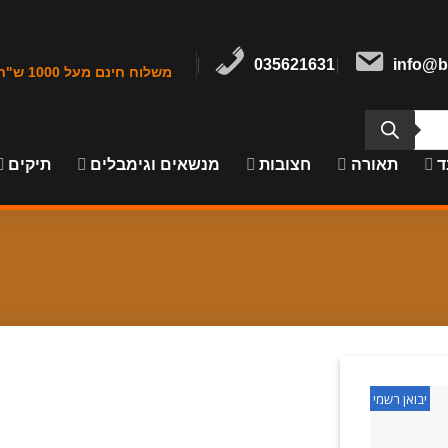
035621631
info@b
משלוח חינם מעל 1000 ש"ח במרכז הארץ
ד
תאורה
חצובות
מנשאים וגימבלים
תיקים
יבואן רשמי