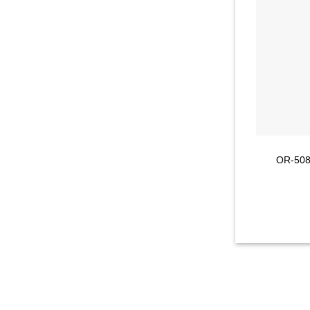
+
י | OR-508 ORCA