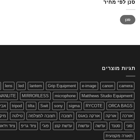
סנן לפי מחיר
מחיר
מחיר
סנן
מינימלי
מקסימלי
תגיות מוצרים
lens
led
lantern
Grip Equipment
e-image
canon
camera
NANLITE
MIRRORLESS
microphone
Matthews Studio Equipment
ORCA BAGS
RYCOTE
sigma
sony
Swit
tilta
tripod
אביז
אורכה
אורקה
אורקה באגס
חצובה
חצובה למצלמה
טילטה
מיקר
סוני
סטנד
עדשה
עדשות
עדשת קנון
פוג'י
ציוד גריפ
ציוד וידאו
תאורה מקצועית