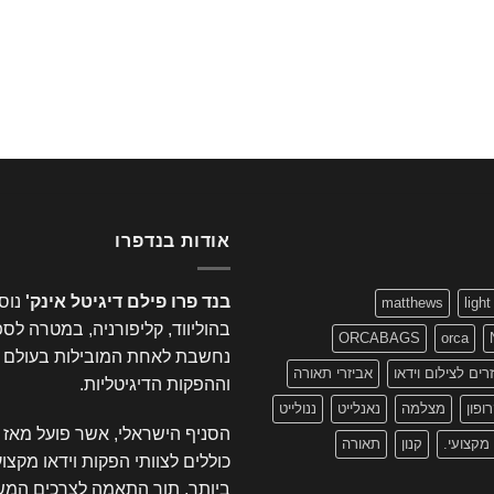
אודות בנדפרו
בנד פרו פילם דיגיטל אינק'
matthews
light
בהוליווד, קליפורניה, במטרה לס
ORCABAGS
orca
נחשבת לאחת המובילות בעולם בתח
רים לצילום וידאו
אביזרי תאורה
וההפקות הדיגיטליות.
ופון
מצלמה
נאנלייט
ננולייט
הסניף הישראלי, אשר פועל מאז 1995 ברחוב
 מקצועי.
קנון
תאורה
כוללים לצוותי הפקות וידאו מקצו
ביותר, תוך התאמה לצרכים המש