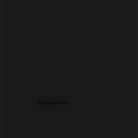
זרועות ותופסנים