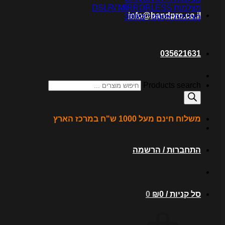
מצלמות DSLR/ MIRRORLESS
info@bandpro.co.il
מצלמות אקסטרים/360
035621631
Products search
משלוח חינם מעל 1000 ש"ח במרכז הארץ
התחברות / הרשמה
סל קניות /
0
₪
0