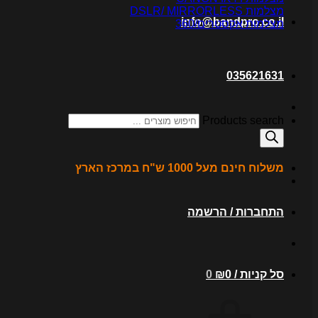
מצלמות DSLR/ MIRRORLESS
info@bandpro.co.il
מצלמות אקסטרים/360
035621631
Products search
משלוח חינם מעל 1000 ש"ח במרכז הארץ
התחברות / הרשמה
סל קניות /
0
₪
0