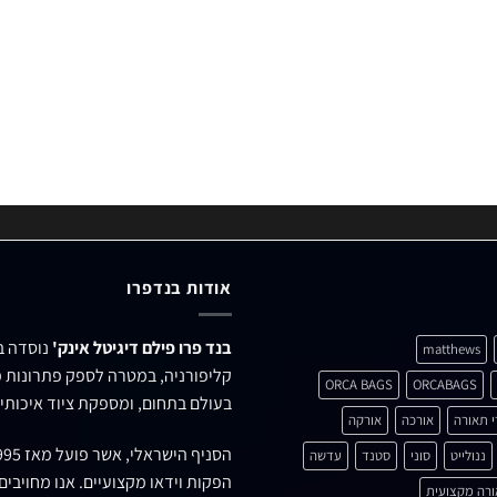
אודות בנדפרו
בנד פרו פילם דיגיטל אינק'
matthews
קליפורניה, במטרה לספק פתרונות מ
ORCA BAGS
ORCABAGS
בעולם בתחום, ומספקת ציוד איכותי 
י תאורה
אורכה
אורקה
הסניף הישראלי, אשר פועל מאז 1995 ברחוב
ננולייט
סוני
סטנד
עדשה
הפקות וידאו מקצועיים. אנו מחויבי
רה מקצועית