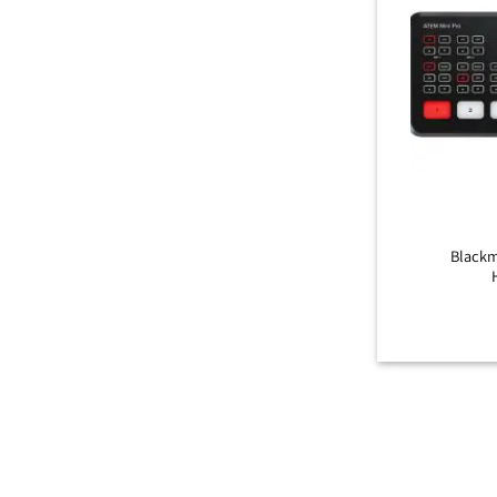
+
Blackm