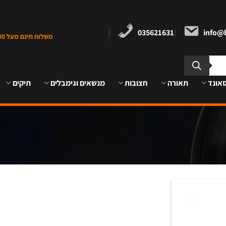
035621631
info@b
משלוח חינם מעל 1000 ש"ח במרכז הארץ
אונד
תאורה
חצובות
מנשאים וגימבלים
תיקים