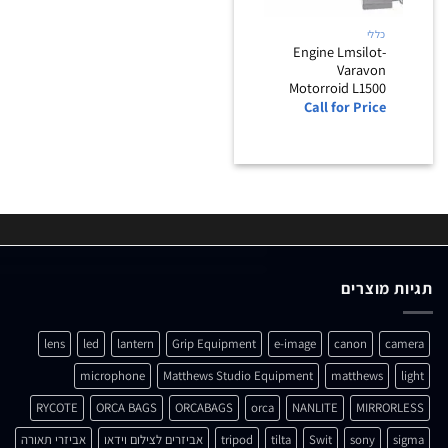
כללי
Engine Lmsilot-
Varavon
Motorroid L1500
Call for Price
תגיות מוצרים
lens
led
lantern
Grip Equipment
e-image
canon
camera
microphone
Matthews Studio Equipment
matthews
light
RYCOTE
ORCA BAGS
ORCABAGS
orca
NANLITE
MIRRORLESS
sigma
sony
Swit
tilta
tripod
אביזרים לצילום וידאו
אביזרי תאורה