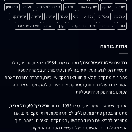
אורכה
אורקה
אורקה באגס
חצובה
חצובה למצלמה
טילטה
מיקרופון
מצלמה
נאנלייט
ננולייט
סוני
סטנד
עדשה
עדשות
עדשת קנון
פוג'י
ציוד גריפ
ציוד וידאו מקצועי.
קנון
תאורה
תאורה מקצועית
אודות בנדפרו
בנד פרו פילם דיגיטל אינק'
נוסדה בשנת 1984 בארצות הברית, בלב
תעשיית הקולנוע והטלוויזיה בהוליווד, קליפורניה, במטרה לספק
פתרונות מתקדמים לשוק הווידאו המקצועי. כיום, החברה נחשבת לאחת
המובילות בעולם בתחום, ומספקת ציוד איכותי למקצועני הטלוויזיה,
הקולנוע וההפקות הדיגיטליות.
הסניף הישראלי, אשר פועל מאז 1995 ברחוב
אנילביץ' 60, תל אביב
,
מתמחה במתן פתרונות כוללים לצוותי הפקות וידאו מקצועיים. אנו
מחויבים להביא את הציוד החדשני, המתקדם והאיכותי ביותר, תוך
התאמה לצרכים המשתנים של תעשיית המדיה וההפקות.