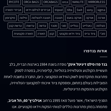
RYCOTE
ORCA BAGS
ORCABAGS
orca
NANLITE
MIRRORLESS
sigma
sony
Swit
tilta
tripod
אביזרים לצילום וידאו
אביזרי תאורה
אורכה
אורקה
אורקה באגס
חצובה
חצובה למצלמה
טילטה
מיקרופון
מצלמה
נאנלייט
ננולייט
סוני
סטנד
עדשה
עדשות
עדשת קנון
פוג'י
ציוד גריפ
ציוד וידאו מקצועי.
קנון
תאורה
תאורה מקצועית
אודות בנדפרו
בנד פרו פילם דיגיטל אינק'
נוסדה בשנת 1984 בארצות הברית, בלב
תעשיית הקולנוע והטלוויזיה בהוליווד, קליפורניה, במטרה לספק
פתרונות מתקדמים לשוק הווידאו המקצועי. כיום, החברה נחשבת לאחת
המובילות בעולם בתחום, ומספקת ציוד איכותי למקצועני הטלוויזיה,
הקולנוע וההפקות הדיגיטליות.
הסניף הישראלי, אשר פועל מאז 1995 ברחוב
אנילביץ' 60, תל אביב
,
מתמחה במתן פתרונות כוללים לצוותי הפקות וידאו מקצועיים. אנו