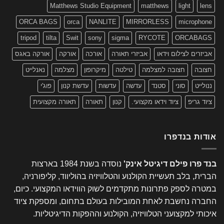
Matthews Studio Equipment
matthews
light
lens
ORCA BAGS
orca
NANLITE
MIRRORLESS
microphone
tripod
tilta
Swit
sony
sigma
RYCOTE
ORCABAGS
אביזרים לצילום וידאו
אביזרי תאורה
אורכה
אורקה
אורקה באגס
חצובה
חצובה למצלמה
טילטה
מיקרופון
מצלמה
נאנלייט
ננולייט
סוני
סטנד
עדשה
עדשות
עדשת קנון
פוג'י
ציוד גריפ
ציוד וידאו מקצועי.
קנון
תאורה
תאורה מקצועית
אודות בנדפרו
בנד פרו פילם דיגיטל אינק'
נוסדה בשנת 1984 בארצות
הברית, בלב תעשיית הקולנוע והטלוויזיה בהוליווד, קליפורניה,
במטרה לספק פתרונות מתקדמים לשוק הווידאו המקצועי. כיום,
החברה נחשבת לאחת המובילות בעולם בתחום, ומספקת ציוד
איכותי למקצועני הטלוויזיה, הקולנוע וההפקות הדיגיטליות.