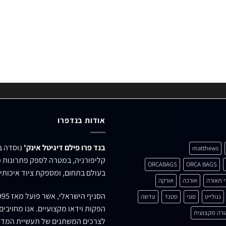
אודות בנדפרו
בנד פרו פילם דיגיטל אינק'
matthews
קליפורניה, במטרה לספק פתרונות מ
ORCABAGS
ORCA BAGS
בעולם בתחום, ומספקת ציוד איכותי 
י תאורה
אורכה
אורקה
הסניף הישראלי, אשר פועל מאז 1995 ברחוב
ננולייט
סוני
סטנד
עדשה
הפקות וידאו מקצועיים. אנו מחויבי
רה מקצועית
לצרכים המשתנים של תעשיית המדי