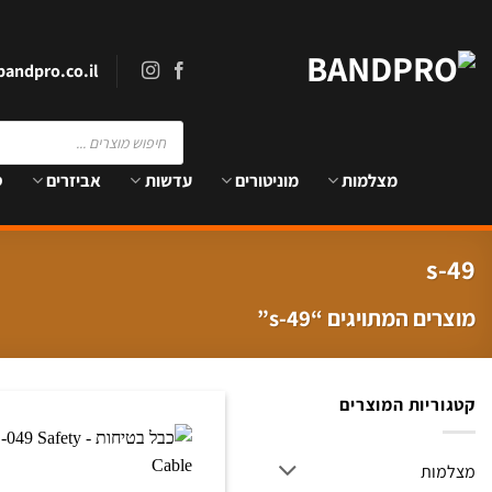
Ski
t
conten
andpro.co.il
Products
search
מצלמות
מוניטורים
עדשות
אביזרים
ס
s-49
מוצרים המתויגים “s-49”
קטגוריות המוצרים
מצלמות