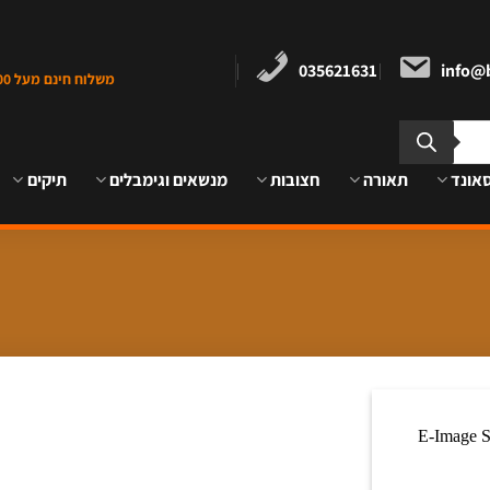
035621631
info@b
משלוח חינם מעל 1000 ש"ח במרכז הארץ
אונד
תאורה
חצובות
מנשאים וגימבלים
תיקים