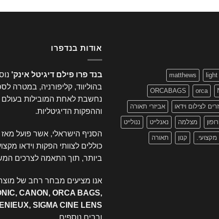
אודות בנדפרו
בנד פרו פילם דיגיטל אינק'
matthews
light
בהוליווד, קליפורניה, במטרה לס
ORCABAGS
orca
נחשבת לאחת המובילות בעולם בתח
רים לצילום וידאו
אביזרי תאורה
וההפקות הדיגיטליות.
ופון
מצלמה
נאנלייט
ננולייט
הסניף הישראלי, אשר פועל מאז 1995 ברחוב
 מקצועי.
קנון
תאורה
כוללים לצוותי הפקות וידאו מקצו
ביותר, תוך התאמה לצרכים המש
אנו מציעים מבחר רחב של מוצרי
ONIC, CANON, ORCA BAGS,
GENIEUX, SIGMA CINE LENS
ורבים נוספים.