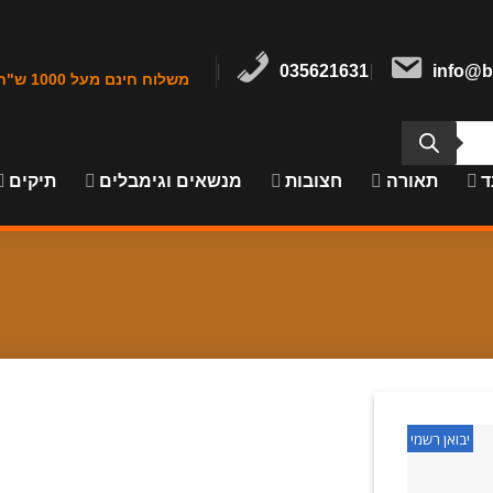
035621631
info@b
משלוח חינם מעל 1000 ש"ח במרכז הארץ
ד
תאורה
חצובות
מנשאים וגימבלים
תיקים
יבואן רשמי