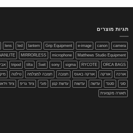
תגיות מוצרים
lens
led
lantern
Grip Equipment
e-image
canon
camera
NANLITE
MIRRORLESS
microphone
Matthews Studio Equipment
ORCA BAGS
RYCOTE
sigma
sony
Swit
tilta
tripod
אביז
אורכה
אורקה
אורקה באגס
חצובה
חצובה למצלמה
טילטה
מיקר
סוני
סטנד
עדשה
עדשות
עדשת קנון
פוג'י
ציוד גריפ
ציוד וידאו
תאורה מקצועית