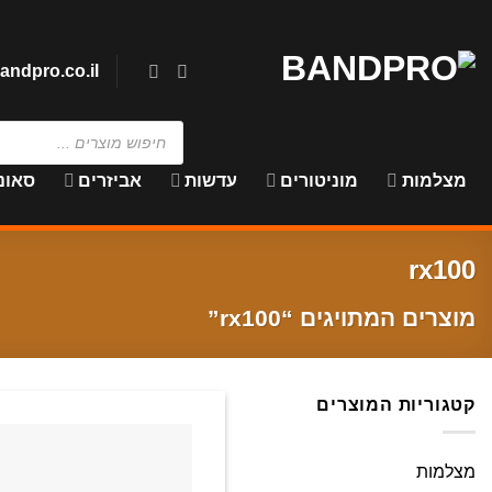
Ski
t
conten
andpro.co.il
Products
search
מצלמות
מוניטורים
עדשות
אביזרים
סאונ
rx100
מוצרים המתויגים “rx100”
קטגוריות המוצרים
מצלמות