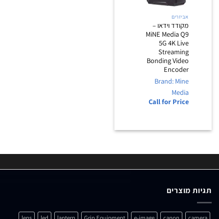
אביזרים
מקודד וידאו –
MiNE Media Q9
5G 4K Live
Streaming
Bonding Video
Encoder
Brand: Mine
Media
Call for Price
תגיות מוצרים
lens
led
lantern
Grip Equipment
e-image
canon
camera