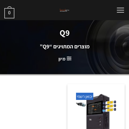
Ski
t
0
conten
Q9
מוצרים המתויגים “Q9”
מיון
יבואן רשמי