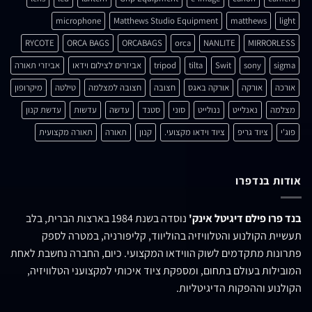
microphone
Matthews Studio Equipment
matthews
light
RYCOTE
ORCA BAGS
ORCABAGS
orca
NANLITE
MIRRORLESS
sigma
sony
Swit
tilta
tripod
אביזרים לצילום וידאו
אביזרי תאורה
אורכה
אורקה
אורקה באגס
חצובה
חצובה למצלמה
טילטה
מיקרופון
מצלמה
נאנלייט
ננולייט
סוני
סטנד
עדשה
עדשות
עדשת קנון
פוג'י
ציוד גריפ
ציוד וידאו מקצועי.
קנון
תאורה
תאורה מקצועית
אודות בנדפרו
בנד פרו פילם דיגיטל אינק'
נוסדה בשנת 1984 בארצות הברית, בלב
תעשיית הקולנוע והטלוויזיה בהוליווד, קליפורניה, במטרה לספק
פתרונות מתקדמים לשוק הווידאו המקצועי. כיום, החברה נחשבת לאחת
המובילות בעולם בתחום, ומספקת ציוד איכותי למקצועני הטלוויזיה,
הקולנוע וההפקות הדיגיטליות.