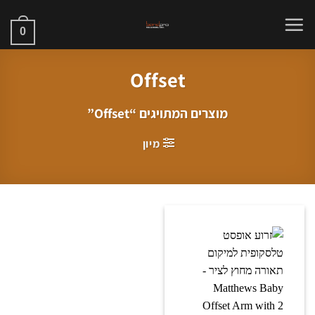
Ski
t
0
conten
Offset
מוצרים המתויגים “Offset”
מיון