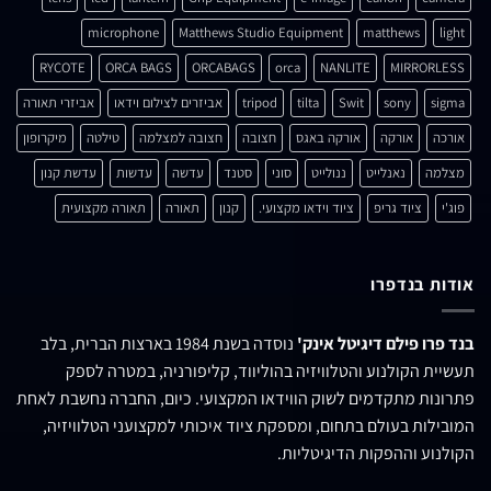
microphone
Matthews Studio Equipment
matthews
light
RYCOTE
ORCA BAGS
ORCABAGS
orca
NANLITE
MIRRORLESS
sigma
sony
Swit
tilta
tripod
אביזרים לצילום וידאו
אביזרי תאורה
אורכה
אורקה
אורקה באגס
חצובה
חצובה למצלמה
טילטה
מיקרופון
מצלמה
נאנלייט
ננולייט
סוני
סטנד
עדשה
עדשות
עדשת קנון
פוג'י
ציוד גריפ
ציוד וידאו מקצועי.
קנון
תאורה
תאורה מקצועית
אודות בנדפרו
בנד פרו פילם דיגיטל אינק'
נוסדה בשנת 1984 בארצות הברית, בלב
תעשיית הקולנוע והטלוויזיה בהוליווד, קליפורניה, במטרה לספק
פתרונות מתקדמים לשוק הווידאו המקצועי. כיום, החברה נחשבת לאחת
המובילות בעולם בתחום, ומספקת ציוד איכותי למקצועני הטלוויזיה,
הקולנוע וההפקות הדיגיטליות.