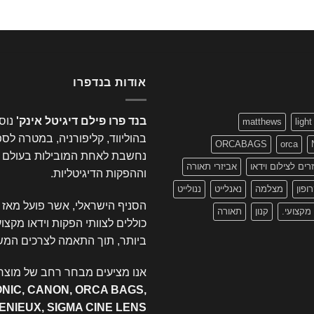
אודות בנדפרו
בנד פרו פילם דיגיטל אינק'
matthews
light
בהוליווד, קליפורניה, במטרה לס
ORCABAGS
orca
נחשבת לאחת המובילות בעולם בתח
רים לצילום וידאו
אביזרי תאורה
וההפקות הדיגיטליות.
ופון
מצלמה
נאנלייט
ננולייט
הסניף הישראלי, אשר פועל מאז 1995 ברחוב
 מקצועי.
קנון
תאורה
כוללים לצוותי הפקות וידאו מקצו
ביותר, תוך התאמה לצרכים המש
אנו מציעים מבחר רחב של מוצרי
ONIC, CANON, ORCA BAGS,
GENIEUX, SIGMA CINE LENS