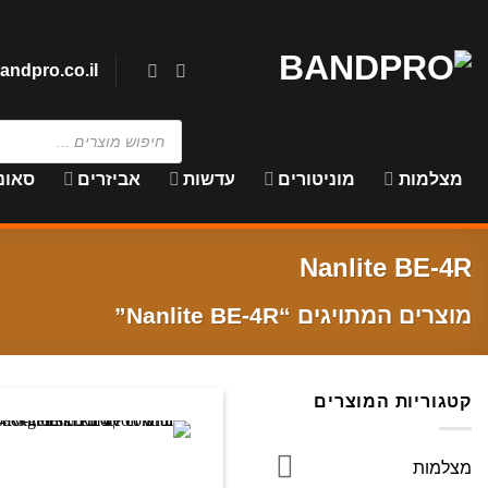
Ski
t
conten
andpro.co.il
Products
search
מצלמות
מוניטורים
עדשות
אביזרים
סאונ
Nanlite BE-4R
מוצרים המתויגים “Nanlite BE-4R”
קטגוריות המוצרים
מצלמות