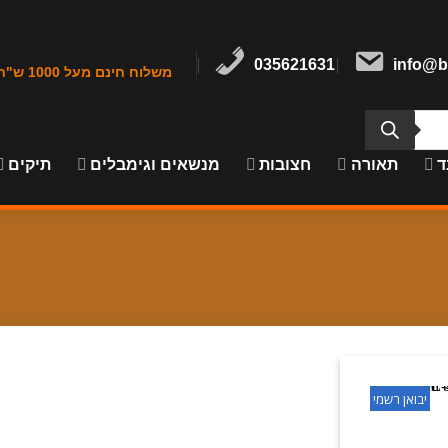
035621631
info@b
משלוח חינם מעל 1000 ש"ח במרכז הארץ
ד
תאורה
חצובות
מנשאים וגימבלים
תיקים
יבואן רשמי