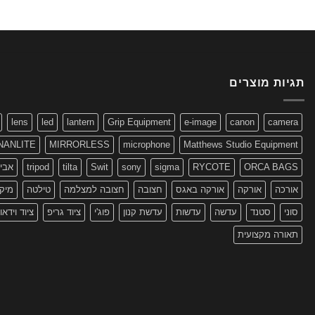
תגיות מוצרים
lens
led
lantern
Grip Equipment
e-image
canon
camera
NANLITE
MIRRORLESS
microphone
Matthews Studio Equipment
ORCA BAGS
RYCOTE
sigma
sony
Swit
tilta
tripod
אביז
אורכה
אורקה
אורקה באגס
חצובה
חצובה למצלמה
טילטה
מיקר
סוני
סטנד
עדשה
עדשות
עדשת קנון
פוג'י
ציוד גריפ
ציוד וידאו
תאורה מקצועית