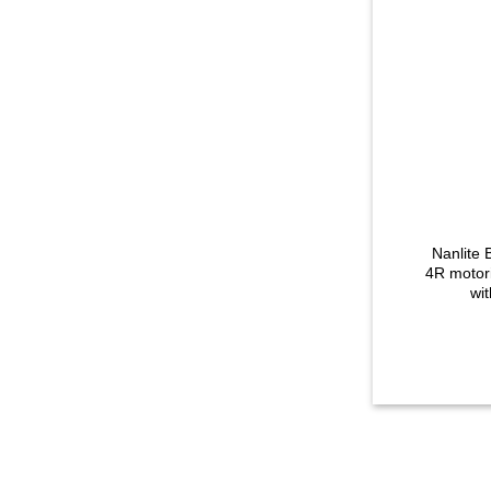
+
ים ממונעת – Nanlite BE-
4R motori
wi