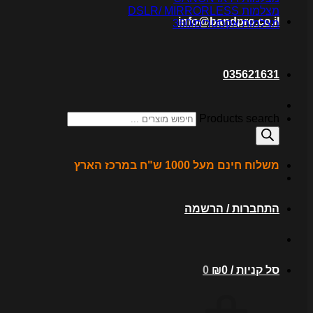
מצלמות DSLR/ MIRRORLESS
info@bandpro.co.il
מצלמות אקסטרים/360
035621631
Products search
משלוח חינם מעל 1000 ש"ח במרכז הארץ
התחברות / הרשמה
סל קניות /
0
₪
0