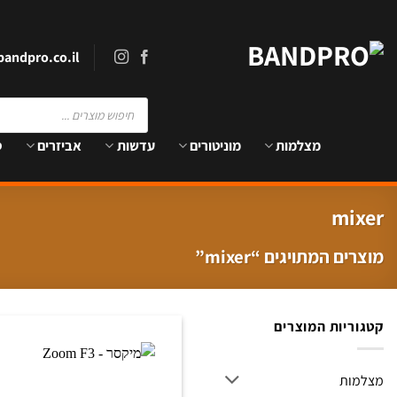
Ski
t
conten
andpro.co.il
Products
search
מצלמות
מוניטורים
עדשות
אביזרים
ס
mixer
מוצרים המתויגים “mixer”
קטגוריות המוצרים
מצלמות