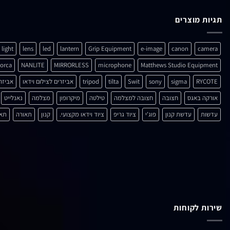
תגיות מוצרים
light
lens
led
lantern
Grip Equipment
e-image
canon
camera
orca
NANLITE
MIRRORLESS
microphone
Matthews Studio Equipment
RYCOTE
sigma
sony
Swit
tilta
tripod
אביזרים לצילום וידאו
אביזר
אורקה באגס
חצובה
חצובה למצלמה
טילטה
מיקרופון
מצלמה
נאנלייט
עדשות
עדשת קנון
פוג'י
ציוד גריפ
ציוד וידאו מקצועי.
קנון
תאורה
תאו
שירות לקוחות