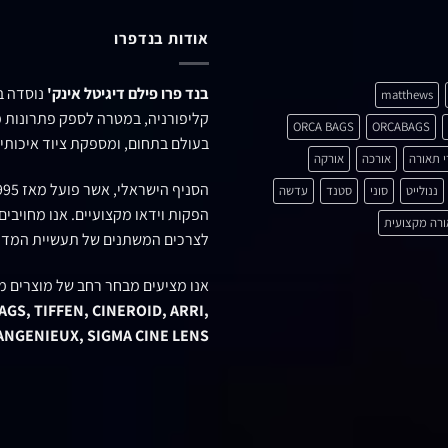
אודות בנדפרו
בנד פרו פילם דיגיטל אינק'
matthews
קליפורניה, במטרה לספק פתרונות מ
ORCA BAGS
ORCABAGS
בעולם בתחום, ומספקת ציוד איכותי 
י תאורה
אורכה
אורקה
הסניף הישראלי, אשר פועל מאז 1995 ברחוב
ננולייט
סוני
סטנד
עדשה
הפקות וידאו מקצועיים. אנו מחויבי
רה מקצועית
לצרכים המשתנים של תעשיית המדי
אנו מציעים מבחר רחב של מוצרים מ
GS, TIFFEN, CINEROID, ARRI,
 ANGENIEUX, SIGMA CINE LENS